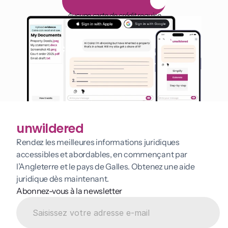
E
s
s
a
i
g
r
a
t
u
i
t
d
e
1
4
j
o
u
r
s
Aucune carte de crédit requise
unwildered
Rendez les meilleures informations juridiques 
accessibles et abordables, en commençant par 
l’Angleterre et le pays de Galles. Obtenez une aide 
juridique dès maintenant.
Abonnez-vous à la newsletter