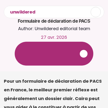
unwildered
Formulaire de déclaration de PACS
Author: Unwildered editorial team
27 avr. 2026
D
i
s
c
u
t
e
z
a
v
e
c
C
a
i
r
a
2
4
h
/
2
4
,
7
j
/
7
.
T
é
l
é
v
e
r
s
e
z
d
e
s
d
o
c
u
m
e
n
t
s
p
o
u
r
d
e
s
r
é
p
o
n
s
e
s
p
l
u
s
p
e
r
t
i
n
e
n
t
e
s
.
E
s
s
a
i
g
r
a
t
u
i
t
-
a
u
c
u
n
e
c
a
r
t
e
b
a
n
c
a
i
r
e
r
e
q
u
i
s
e
Pour un formulaire de déclaration de PACS 
en France, le meilleur premier réflexe est 
généralement un dossier clair. Caira peut 
vous aider à le constituer à partir de vos 