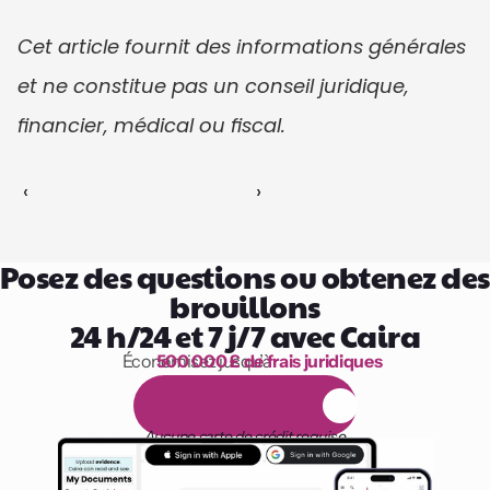
Cet article fournit des informations générales 
et ne constitue pas un conseil juridique, 
financier, médical ou fiscal.
‹ 
 ›
Posez des questions ou obtenez des 
brouillons
24 h/24 et 7 j/7 avec Caira
Économisez jusqu’à 
500 000 £ de frais juridiques
1 000 heures de lecture
E
s
s
a
i
g
r
a
t
u
i
t
d
e
1
4
j
o
u
r
s
Aucune carte de crédit requise