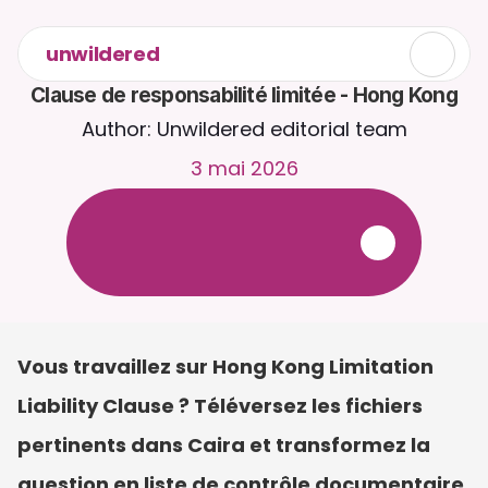
unwildered
Clause de responsabilité limitée - Hong Kong
Author: Unwildered editorial team
3 mai 2026
D
i
s
c
u
t
e
z
a
v
e
c
C
a
i
r
a
2
4
h
/
2
4
,
7
j
/
7
.
T
é
l
é
v
e
r
s
e
z
d
e
s
d
o
c
u
m
e
n
t
s
p
o
u
r
d
e
s
r
é
p
o
n
s
e
s
p
l
u
s
p
e
r
t
i
n
e
n
t
e
s
.
E
s
s
a
i
g
r
a
t
u
i
t
-
a
u
c
u
n
e
c
a
r
t
e
b
a
n
c
a
i
r
e
r
e
q
u
i
s
e
Vous travaillez sur Hong Kong Limitation 
Liability Clause ? Téléversez les fichiers 
pertinents dans Caira et transformez la 
question en liste de contrôle documentaire 