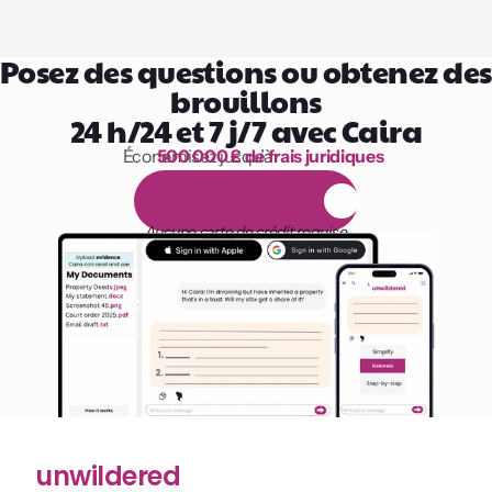
Posez des questions ou obtenez des 
brouillons
24 h/24 et 7 j/7 avec Caira
Économisez jusqu’à 
500 000 £ de frais juridiques
1 000 heures de lecture
E
s
s
a
i
g
r
a
t
u
i
t
d
e
1
4
j
o
u
r
s
Aucune carte de crédit requise
unwildered