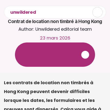
unwildered
Contrat de location non timbré à Hong Kong
Author: Unwildered editorial team
23 mars 2026
D
i
s
c
u
t
e
z
a
v
e
c
C
a
i
r
a
2
4
h
/
2
4
,
7
j
/
7
.
T
é
l
é
v
e
r
s
e
z
d
e
s
d
o
c
u
m
e
n
t
s
p
o
u
r
d
e
s
r
é
p
o
n
s
e
s
p
l
u
s
p
e
r
t
i
n
e
n
t
e
s
.
E
s
s
a
i
g
r
a
t
u
i
t
-
a
u
c
u
n
e
c
a
r
t
e
b
a
n
c
a
i
r
e
r
e
q
u
i
s
e
Les contrats de location non timbrés à 
Hong Kong peuvent devenir difficiles 
lorsque les dates, les formulaires et les 
preuves sont dispersés. Caira vous aide à 