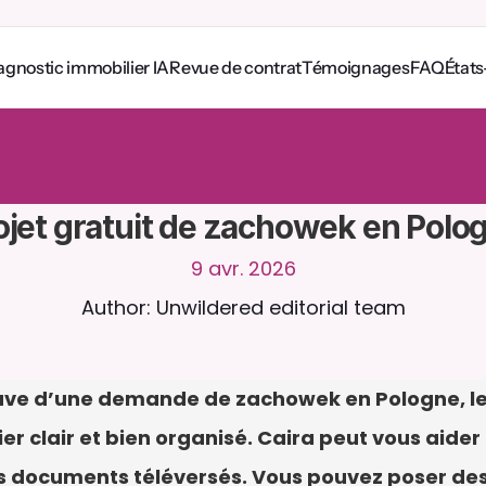
agnostic immobilier IA
Revue de contrat
Témoignages
FAQ
États
e
z
a
v
e
c
C
a
i
r
a
2
4
h
/
2
4
,
7
j
/
7
.
T
é
l
é
v
e
r
s
e
z
d
e
s
d
o
c
u
m
e
n
t
s
p
o
u
r
p
o
n
s
e
s
p
l
u
s
p
e
r
t
i
n
e
n
t
e
s
.
E
s
s
a
i
g
r
a
t
u
i
t
-
a
u
c
u
n
e
c
a
r
t
e
b
a
n
c
a
i
r
e
ojet gratuit de zachowek en Polo
9 avr. 2026
Author: Unwildered editorial team
ve d’une demande de zachowek en Pologne, le m
 clair et bien organisé. Caira peut vous aider à
 documents téléversés. Vous pouvez poser des q