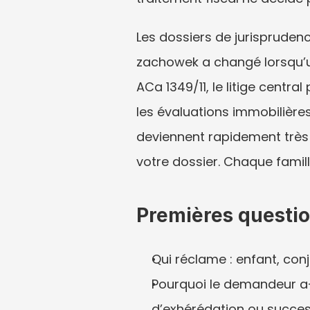
Les dossiers de jurisprudence
zachowek a changé lorsqu’un 
ACa 1349/11, le litige central
les évaluations immobilière
deviennent rapidement très 
votre dossier. Chaque famil
Premières questi
Qui réclame : enfant, con
Pourquoi le demandeur a-t
d’exhérédation ou succes