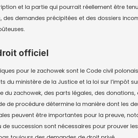
cription et la partie qui pourrait réellement être t
, des demandes précipitées et des dossiers incomp
oûteuses.
roit officiel
diques pour le zachowek sont le Code civil polonai
ts du ministère de la Justice et la loi sur l’impôt su
ite du zachowek, des parts légales, des donations, 
code de procédure détermine la manière dont les 
iscales peuvent être importantes pour la preuve, n
de succession sont nécessaires pour prouver les tr
 pas toujours des demandes de droit privé.