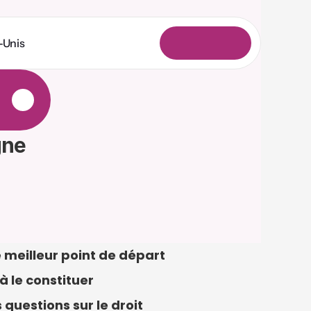
-Unis
C
o
n
n
e
x
i
o
n
e
gne
eilleur point de départ 
 le constituer 
uestions sur le droit 