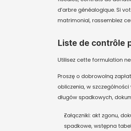
d’arbre généalogique. Si votr
matrimonial, rassemblez ces 
Liste de contrôle
Utilisez cette formulation
Proszę o dobrowolną zapła
obliczenia, w szczególnośc
długów spadkowych, dokume
Załączniki: akt zgonu, d
spadkowe, wstępna tabel