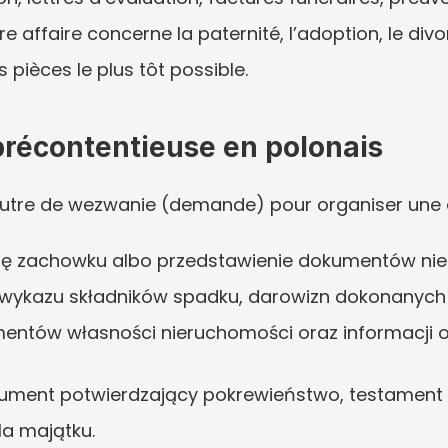
e affaire concerne la paternité, l’adoption, le divo
pièces le plus tôt possible.
 précontentieuse en polonais
 neutre de wezwanie (demande) pour organiser une 
tę zachowku albo przedstawienie dokumentów nie
i wykazu składników spadku, darowizn dokonanych
ntów własności nieruchomości oraz informacji 
okument potwierdzający pokrewieństwo, testament 
a majątku.