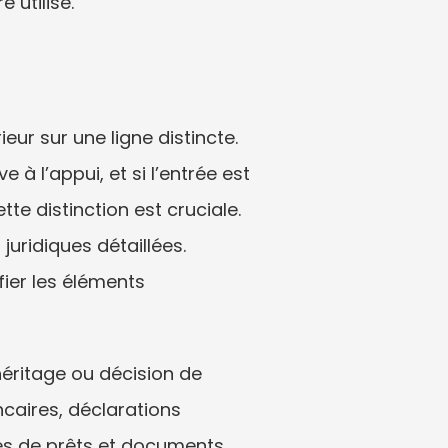
 utilisé.
ur sur une ligne distincte. 
à l’appui, et si l’entrée est 
e distinction est cruciale. 
uridiques détaillées. 
ier les éléments 
éritage ou décision de 
ncaires, déclarations 
ves de prêts et documents 