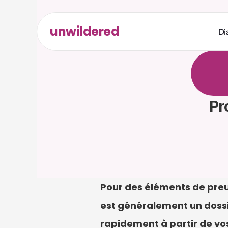
unwildered
Di
D
i
s
c
u
t
d
e
s
r
é
r
e
q
u
i
s
Pr
Pour des éléments de preu
est généralement un dossier
rapidement à partir de vos