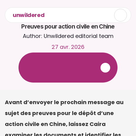
unwildered
Preuves pour action civile en Chine
Author: Unwildered editorial team
27 avr. 2026
D
i
s
c
u
t
e
z
a
v
e
c
C
a
i
r
a
2
4
h
/
2
4
,
7
j
/
7
.
T
é
l
é
v
e
r
s
e
z
d
e
s
d
o
c
u
m
e
n
t
s
p
o
u
r
d
e
s
r
é
p
o
n
s
e
s
p
l
u
s
p
e
r
t
i
n
e
n
t
e
s
.
E
s
s
a
i
g
r
a
t
u
i
t
-
a
u
c
u
n
e
c
a
r
t
e
b
a
n
c
a
i
r
e
r
e
q
u
i
s
e
Avant d’envoyer le prochain message au 
sujet des preuves pour le dépôt d’une 
action civile en Chine, laissez Caira 
examiner les documents et identifier les 