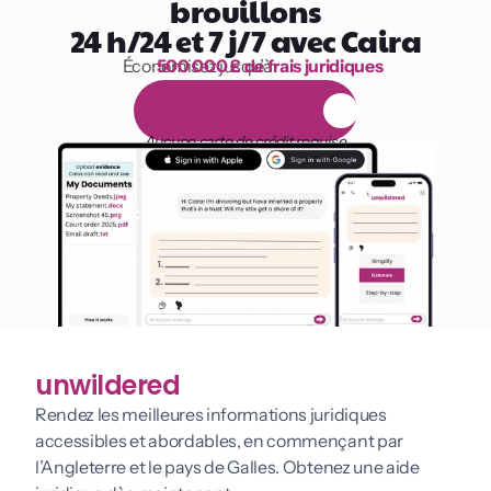
brouillons
24 h/24 et 7 j/7 avec Caira
Économisez jusqu’à 
500 000 £ de frais juridiques
1 000 heures de lecture
E
s
s
a
i
g
r
a
t
u
i
t
d
e
1
4
j
o
u
r
s
Aucune carte de crédit requise
unwildered
Rendez les meilleures informations juridiques 
accessibles et abordables, en commençant par 
l’Angleterre et le pays de Galles. Obtenez une aide 