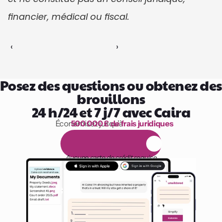
financier, médical ou fiscal.
‹ 
 ›
Posez des questions ou obtenez des 
brouillons
24 h/24 et 7 j/7 avec Caira
Économisez jusqu’à 
500 000 £ de frais juridiques
1 000 heures de lecture
E
s
s
a
i
g
r
a
t
u
i
t
d
e
1
4
j
o
u
r
s
Aucune carte de crédit requise