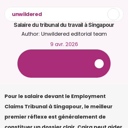
unwildered
Salaire du tribunal du travail à Singapour
Author: Unwildered editorial team
9 avr. 2026
D
i
s
c
u
t
e
z
a
v
e
c
C
a
i
r
a
2
4
h
/
2
4
,
7
j
/
7
.
T
é
l
é
v
e
r
s
e
z
d
e
s
d
o
c
u
m
e
n
t
s
p
o
u
r
d
e
s
r
é
p
o
n
s
e
s
p
l
u
s
p
e
r
t
i
n
e
n
t
e
s
.
E
s
s
a
i
g
r
a
t
u
i
t
-
a
u
c
u
n
e
c
a
r
t
e
b
a
n
c
a
i
r
e
r
e
q
u
i
s
e
Pour le salaire devant le Employment 
Claims Tribunal à Singapour, le meilleur 
premier réflexe est généralement de 
constituer un dossier clair. Caira peut aider 