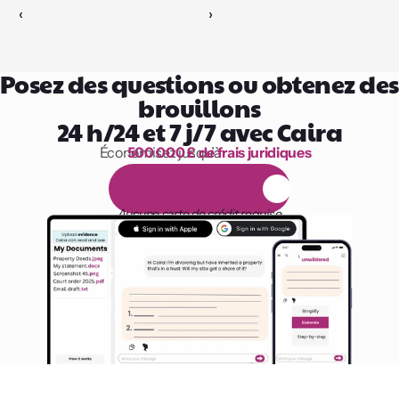
‹ 
 ›
Posez des questions ou obtenez des 
brouillons
24 h/24 et 7 j/7 avec Caira
Économisez jusqu’à 
500 000 £ de frais juridiques
1 000 heures de lecture
E
s
s
a
i
g
r
a
t
u
i
t
d
e
1
4
j
o
u
r
s
Aucune carte de crédit requise