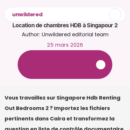
unwildered
Location de chambres HDB à Singapour 2
Author: Unwildered editorial team
25 mars 2026
D
i
s
c
u
t
e
z
a
v
e
c
C
a
i
r
a
2
4
h
/
2
4
,
7
j
/
7
.
T
é
l
é
v
e
r
s
e
z
d
e
s
d
o
c
u
m
e
n
t
s
p
o
u
r
d
e
s
r
é
p
o
n
s
e
s
p
l
u
s
p
e
r
t
i
n
e
n
t
e
s
.
E
s
s
a
i
g
r
a
t
u
i
t
-
a
u
c
u
n
e
c
a
r
t
e
b
a
n
c
a
i
r
e
r
e
q
u
i
s
e
Vous travaillez sur Singapore Hdb Renting 
Out Bedrooms 2 ? Importez les fichiers 
pertinents dans Caira et transformez la 
question en liste de contrôle documentaire 