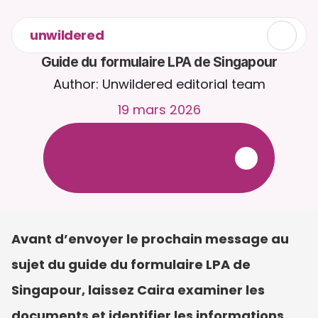
unwildered
Guide du formulaire LPA de Singapour
Author: Unwildered editorial team
19 mars 2026
D
i
s
c
u
t
e
z
a
v
e
c
C
a
i
r
a
2
4
h
/
2
4
,
7
j
/
7
.
T
é
l
é
v
e
r
s
e
z
d
e
s
d
o
c
u
m
e
n
t
s
p
o
u
r
d
e
s
r
é
p
o
n
s
e
s
p
l
u
s
p
e
r
t
i
n
e
n
t
e
s
.
E
s
s
a
i
g
r
a
t
u
i
t
-
a
u
c
u
n
e
c
a
r
t
e
b
a
n
c
a
i
r
e
r
e
q
u
i
s
e
Avant d’envoyer le prochain message au 
sujet du guide du formulaire LPA de 
Singapour, laissez Caira examiner les 
documents et identifier les informations 