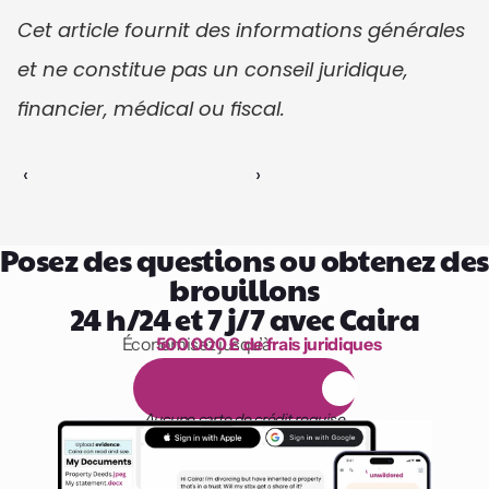
Cet article fournit des informations générales 
et ne constitue pas un conseil juridique, 
financier, médical ou fiscal.
‹ 
 ›
Posez des questions ou obtenez des 
brouillons
24 h/24 et 7 j/7 avec Caira
Économisez jusqu’à 
500 000 £ de frais juridiques
1 000 heures de lecture
E
s
s
a
i
g
r
a
t
u
i
t
d
e
1
4
j
o
u
r
s
Aucune carte de crédit requise