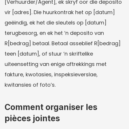
[Verhuurder/Agent], ek skryf oor die deposito 
vir [adres]. Die huurkontrak het op [datum] 
geëindig, ek het die sleutels op [datum] 
terugbesorg, en ek het ‘n deposito van 
R[bedrag] betaal. Betaal asseblief R[bedrag] 
teen [datum], of stuur ‘n skriftelike 
uiteensetting van enige aftrekkings met 
fakture, kwotasies, inspeksieverslae, 
kwitansies of foto’s.
Comment organiser les 
pièces jointes