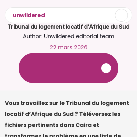
unwildered
Tribunal du logement locatif d'Afrique du Sud
Author: Unwildered editorial team
22 mars 2026
D
i
s
c
u
t
e
z
a
v
e
c
C
a
i
r
a
2
4
h
/
2
4
,
7
j
/
7
.
T
é
l
é
v
e
r
s
e
z
d
e
s
d
o
c
u
m
e
n
t
s
p
o
u
r
d
e
s
r
é
p
o
n
s
e
s
p
l
u
s
p
e
r
t
i
n
e
n
t
e
s
.
E
s
s
a
i
g
r
a
t
u
i
t
-
a
u
c
u
n
e
c
a
r
t
e
b
a
n
c
a
i
r
e
r
e
q
u
i
s
e
Vous travaillez sur le Tribunal du logement 
locatif d’Afrique du Sud ? Téléversez les 
fichiers pertinents dans Caira et 
transformez le problème en une liste de 