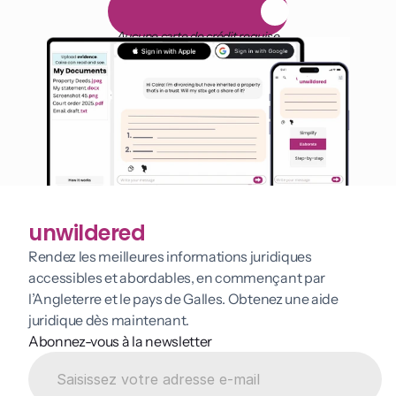
E
s
s
a
i
g
r
a
t
u
i
t
d
e
1
4
j
o
u
r
s
Aucune carte de crédit requise
unwildered
Rendez les meilleures informations juridiques 
accessibles et abordables, en commençant par 
l’Angleterre et le pays de Galles. Obtenez une aide 
juridique dès maintenant.
Abonnez-vous à la newsletter