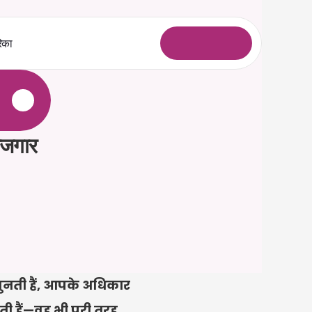
िका
ल
ॉ
ग
इ
न
े
ोजगार 
सुनती हैं, आपके अधिकार 
ती हैं—वह भी पूरी तरह 