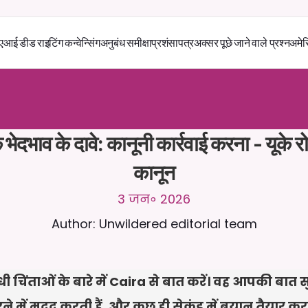
एआई डीड राइटिंग कन्वेन्सिंग
अनुबंध समीक्षा
प्रशंसापत्र
अक्सर पूछे जाने वाले प्रश्न
अमेर
स
े
2
4
/
7
च
ै
ट
क
र
े
ं
।
ज
़
्
य
ा
द
ा
प
्
र
ा
स
ं
ग
ि
क
ज
व
ा
ब
ो
ं
क
स
्
त
ा
व
े
ज
़
अ
प
ल
ो
ड
क
र
े
ं
।
न
ि
ः
श
ु
ल
्
क
ट
्
र
ा
य
ल
-
ड
ि
ट
क
ा
र
्
ड
क
ी
आ
व
श
्
य
क
त
ा
न
ह
ी
ं
 भेदभाव के दावे: कानूनी कार्रवाई करना - यूके र
कानून
3 जन॰ 2026
Author: Unwildered editorial team
धी चिंताओं के बारे में Caira से बात करें। वह आपकी बात 
रने में मदद करती हैं, और कुछ ही सेकंड में बयान तैयार कर