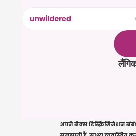
unwildered
C
a
i
r
a
ल
ि
ए
द
क
्
र
े
लैंगिक
अपने सेक्स डिस्क्रिमिनेशन संबं
समझाती हैं, साक्ष्य व्यवस्थित क