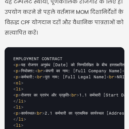
यह टेम्पलेट स्थायी, पूर्णकालिक रोजगार के लिए है। 
उपयोग करने से पहले वर्तमान MOM दिशानिर्देशों के 
विरुद्ध CPF योगदान दरों और वैधानिक पात्रताओं को 
सत्यापित करें।
<
p
>
यह रोजगार अनुबंध [Date] को निम्नलिखित के बीच हस्ताक्षरित 
<
p
>
नियोक्ता:
<
br
>
कंपनी का नाम: [Full Company Name]
<
b
<
p
>
कर्मचारी:
<
br
>
पूरा नाम: [Full Legal Name]
<
br
>
NRIC/
<
ol
>
<
li
>
<
p
>
रोजगार का प्रारंभ और प्रकृति
<
br
>
1.1 कर्मचारी [Start Date]
</
li
>
<
li
>
<
p
>
कार्यस्थल
<
br
>
2.1 कर्मचारी का प्राथमिक कार्यस्थल [Address
</
li
>
<
li
>