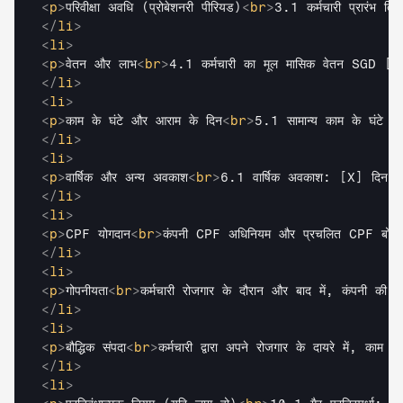
<
p
>
परिवीक्षा अवधि (प्रोबेशनरी पीरियड)
<
br
>
3.1 कर्मचारी प्रारंभ त
</
li
>
<
li
>
<
p
>
वेतन और लाभ
<
br
>
4.1 कर्मचारी का मूल मासिक वेतन SGD 
</
li
>
<
li
>
<
p
>
काम के घंटे और आराम के दिन
<
br
>
5.1 सामान्य काम के घंटे
</
li
>
<
li
>
<
p
>
वार्षिक और अन्य अवकाश
<
br
>
6.1 वार्षिक अवकाश: [X] दिन प्रति 
</
li
>
<
li
>
<
p
>
CPF योगदान
<
br
>
कंपनी CPF अधिनियम और प्रचलित CPF बोर्ड योग
</
li
>
<
li
>
<
p
>
गोपनीयता
<
br
>
कर्मचारी रोजगार के दौरान और बाद में, कंपनी की स
</
li
>
<
li
>
<
p
>
बौद्धिक संपदा
<
br
>
कर्मचारी द्वारा अपने रोजगार के दायरे में, काम
</
li
>
<
li
>