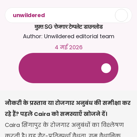
unwildered
मुफ़्त SG रोजगार टेम्पलेट डाउनलोड
Author: Unwildered editorial team
4 मई 2026
C
a
i
r
a
स
े
2
4
/
7
च
ै
ट
क
र
े
ं
।
ज
़
्
य
ा
द
ा
प
्
र
ा
स
ं
ग
ि
क
ज
व
ा
ब
ो
ं
क
े
ल
ि
ए
द
स
्
त
ा
व
े
ज
़
अ
प
ल
ो
ड
क
र
े
ं
।
न
ि
ः
श
ु
ल
्
क
ट
्
र
ा
य
ल
-
क
्
र
े
ड
ि
ट
क
ा
र
्
ड
क
ी
आ
व
श
्
य
क
त
ा
न
ह
ी
ं
नौकरी के प्रस्ताव या रोजगार अनुबंध की समीक्षा कर 
रहे हैं? पहले Caira को समस्याएँ खोजने दें।
Caira सिंगापुर के रोजगार अनुबंधों का विश्लेषण 
करती है। यह गैर-प्रतिस्पर्धा वैधता, गुम वैधानिक 