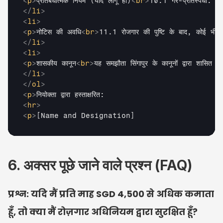
<
p
>
प्रतिबंधात्मक नियम (यदि लागू हो)
<
br
>
10.1 गैर-प्रतिस्पर्धा
</
li
>
<
li
>
<
p
>
नोटिस की अवधि
<
br
>
11.1 रोजगार की पुष्टि के बाद, कोई भ
</
li
>
<
li
>
<
p
>
शासकीय कानून
<
br
>
यह समझौता सिंगापुर के कानूनों द्वारा शासि
</
li
>
</
ol
>
<
p
>
नियोक्ता द्वारा हस्ताक्षरित:                          कर्मचा
<
hr
>
<
p
>
[Name and Designation]                   
6. अक्सर पूछे जाने वाले प्रश्न (FAQ)
प्रश्न: यदि मैं प्रति माह SGD 4,500 से अधिक कमाता 
हूँ, तो क्या मैं रोज़गार अधिनियम द्वारा सुरक्षित हूँ?