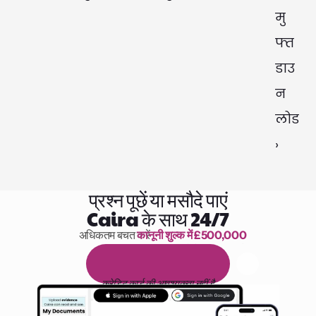
मु
फ्त 
डाउ
न
लोड 
›
प्रश्न पूछें या मसौदे पाएं
Caira के साथ 24/7
अधिकतम बचत करें 
कानूनी शुल्क में £500,000
पढ़ने के 1,000 घंटे
1
4
द
ि
न
ो
ं
क
ा
म
ु
फ
़
्
त
ट
्
र
ा
य
ल
क्रेडिट कार्ड की आवश्यकता नहीं है