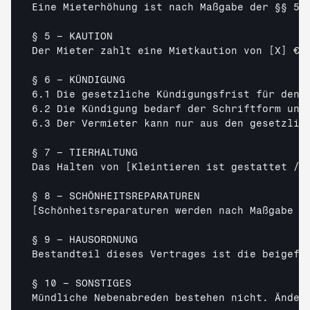
Eine Mieterhöhung ist nach Maßgabe der §§ 55
§ 5 – KAUTION

Der Mieter zahlt eine Mietkaution von 
[X]
 € 
§ 6 – KÜNDIGUNG

6.1 Die gesetzliche Kündigungsfrist für den M
6.2 Die Kündigung bedarf der Schriftform und
6.3 Der Vermieter kann nur aus den gesetzlich
§ 7 – TIERHALTUNG

Das Halten von 
[Kleintieren ist gestattet / 
[Schönheitsreparaturen werden nach Maßgabe d
§ 9 – HAUSORDNUNG

Bestandteil dieses Vertrages ist die beigefü
§ 10 – SONSTIGES

Mündliche Nebenabreden bestehen nicht. Änderu