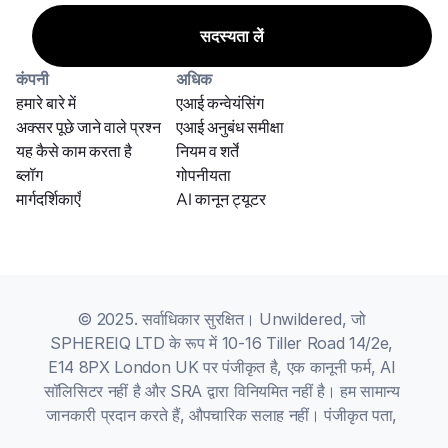
कंपनी
अधिक
हमारे बारे में
एआई कन्वेयंसिंग
अक्सर पूछे जाने वाले प्रश्न
एआई अनुबंध समीक्षा
यह कैसे काम करता है
नियम व शर्तें
ब्लॉग
गोपनीयता
मार्गदर्शिकाएँ
AI कानून ट्यूटर
© 2025. सर्वाधिकार सुरक्षित। Unwildered, जो 
SPHEREIQ LTD के रूप में 10-16 Tiller Road 14/2e, 
E14 8PX London UK पर पंजीकृत है, एक कानूनी फर्म, AI 
सॉलिसिटर नहीं है और SRA द्वारा विनियमित नहीं है। हम सामान्य 
जानकारी प्रदान करते हैं, औपचारिक सलाह नहीं। पंजीकृत पता, 