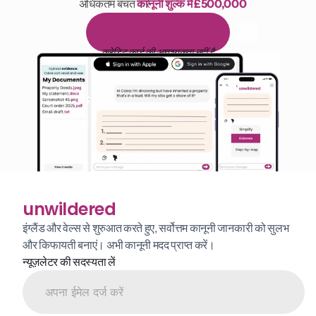
अधिकतम बचत करें 
कानूनी शुल्क में £500,000
पढ़ने के 1,000 घंटे
1
4
द
ि
न
ो
ं
क
ा
म
ु
फ
़
्
त
ट
्
र
ा
य
ल
क्रेडिट कार्ड की आवश्यकता नहीं है
unwildered
इंग्लैंड और वेल्स से शुरुआत करते हुए, सर्वोत्तम कानूनी जानकारी को सुलभ 
और किफायती बनाएं। अभी कानूनी मदद प्राप्त करें।
न्यूज़लेटर की सदस्यता लें