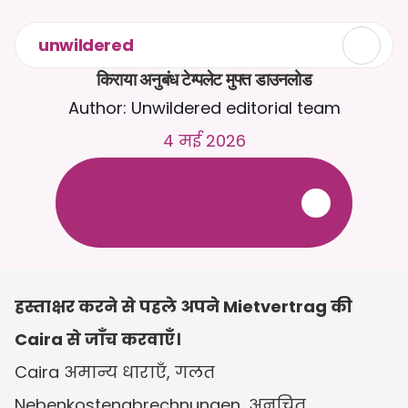
unwildered
किराया अनुबंध टेम्पलेट मुफ्त डाउनलोड
Author: Unwildered editorial team
4 मई 2026
C
a
i
r
a
स
े
2
4
/
7
च
ै
ट
क
र
े
ं
।
ज
़
्
य
ा
द
ा
प
्
र
ा
स
ं
ग
ि
क
ज
व
ा
ब
ो
ं
क
े
ल
ि
ए
द
स
्
त
ा
व
े
ज
़
अ
प
ल
ो
ड
क
र
े
ं
।
न
ि
ः
श
ु
ल
्
क
ट
्
र
ा
य
ल
-
क
्
र
े
ड
ि
ट
क
ा
र
्
ड
क
ी
आ
व
श
्
य
क
त
ा
न
ह
ी
ं
हस्ताक्षर करने से पहले अपने Mietvertrag की 
Caira से जाँच करवाएँ।
Caira अमान्य धाराएँ, गलत 
Nebenkostenabrechnungen, अनुचित 