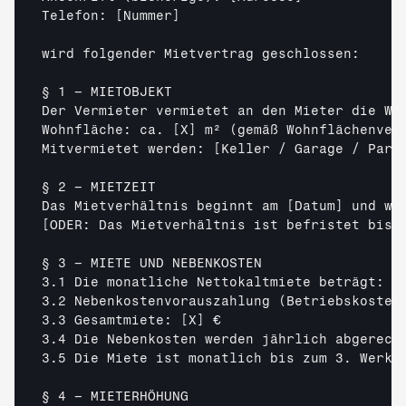
Telefon: 
[Nummer]
wird folgender Mietvertrag geschlossen:

§ 1 – MIETOBJEKT

Der Vermieter vermietet an den Mieter die Wo
Wohnfläche: ca. 
[X]
 m² (gemäß Wohnflächenvero
Mitvermietet werden: 
[Keller / Garage / Park
§ 2 – MIETZEIT

Das Mietverhältnis beginnt am 
[Datum]
 und wi
[ODER: Das Mietverhältnis ist befristet bis 
§ 3 – MIETE UND NEBENKOSTEN

3.1 Die monatliche Nettokaltmiete beträgt: 
[
3.2 Nebenkostenvorauszahlung (Betriebskosten
3.3 Gesamtmiete: 
[X]
 €

3.4 Die Nebenkosten werden jährlich abgerech
3.5 Die Miete ist monatlich bis zum 3. Werkt
§ 4 – MIETERHÖHUNG
