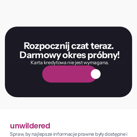
Rozpocznij czat teraz. 
Darmowy okres próbny!
Karta kredytowa nie jest wymagana.
D
a
r
m
o
w
y
o
k
r
e
s
p
r
ó
b
n
y
unwildered
Spraw, by najlepsze informacje prawne były dostępne i 