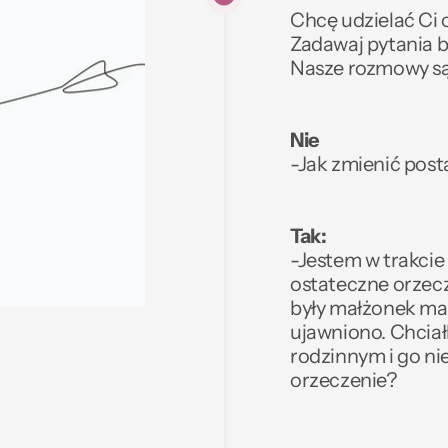
Chcę udzielać Ci o
Zadawaj pytania b
Nasze rozmowy są
Nie
-Jak zmienić pos
Tak:
-Jestem w trakcie
ostateczne orzecze
były małżonek ma 
ujawniono. Chciał
rodzinnym i go ni
orzeczenie? 