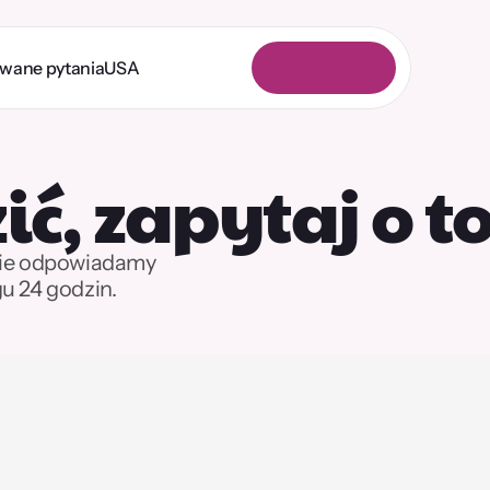
awane pytania
USA
L
o
g
o
w
a
n
i
e
ić, zapytaj o t
nie odpowiadamy 
u 24 godzin.