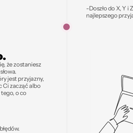
-Doszło do X, Y i 
najlepszego przyja
o.
ę, że zostaniesz 
słowa. 
ry jest przyjazny, 
 Ci zacząć albo 
tego, o co 
błędów.