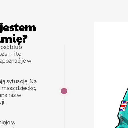
 jestem 
imię?
osób lub 
e mi to 
zpoznać je w 
ą sytuację. Na 
 masz dziecko, 
na niż w 
i. 
ieje w 