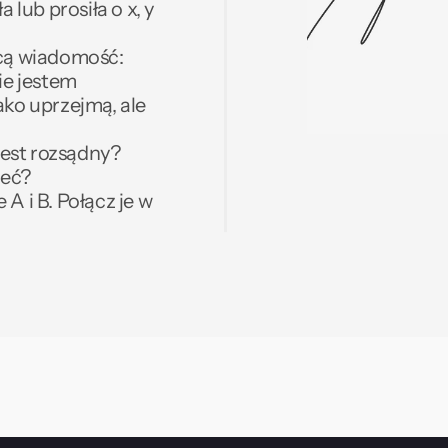
ub prosiła o x, y 
cą wiadomość:
ie jestem 
ako uprzejmą, ale 
est rozsądny? 
ieć?
A i B. Połącz je w 