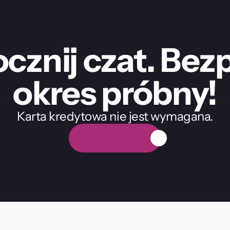
cznij czat. Bezp
okres próbny!
Karta kredytowa nie jest wymagana.
D
a
r
m
o
w
y
o
k
r
e
s
p
r
ó
b
n
y