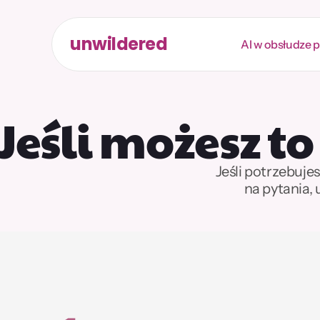
unwildered
AI w obsłudze 
Jeśli możesz to
Jeśli potrzebuje
na pytania,