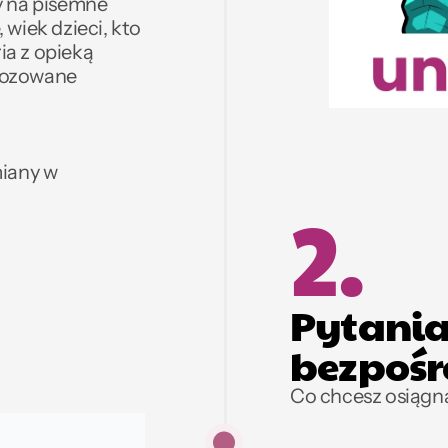
 na pisemne 
wiek dzieci, kto 
a z opieką 
nozowane 
iany w 
2.
Pytania
bezpośr
Co chcesz osiągną