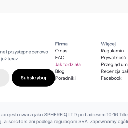
Firma
Więcej
O nas
Regulamin
ne i przystępne cenowo, 
FAQ
Prywatność
już teraz.
Jak to działa
Przegląd um
Blog
Recenzja pak
Poradniki
Facebook
zarejestrowana jako SPHEREIQ LTD pod adresem 10-16 Tiller
, ai solicitors ani podlega regulacjom SRA. Zapewniamy ogóln