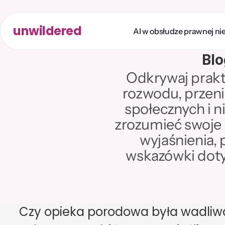
unwildered
AI w obsłudze prawnej n
Blo
Odkrywaj prakty
rozwodu, przeni
społecznych i n
zrozumieć swoje p
wyjaśnienia, 
wskazówki doty
Czy opieka porodowa była wadliwa