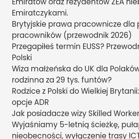
Emiratów oraz rezydentów ZEA ni
Emiratczykami.
Brytyjskie prawa pracownicze dla p
pracowników (przewodnik 2026)
Przegapiłeś termin EUSS? Przewodn
Polski
Wiza małżeńska do UK dla Polaków:
rodzinna za 29 tys. funtów?
Rodzice z Polski do Wielkiej Brytanii:
opcje ADR
Jak posiadacze wizy Skilled Worker z
Wyjaśniamy 5-letnią ścieżkę, pułap
nieobecności, wyłączenie trasy ICT