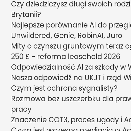
Czy dziedziczysz długi swoich rodzi
Brytanii?
Najlepsze porównanie AI do przeg
Unwildered, Genie, RobinAI, Juro
Mity o czynszu gruntowym teraz o
250 £ - reforma leasehold 2026
Odpowiedzialność AI za szkody w Wie
Nasza odpowiedź na UKJT i rząd Wie
Czym jest ochrona sygnalisty?
Rozmowa bez uszczerbku dla praw
pracy
Znaczenie COT3, proces ugody i A
Czym jest wczesna mediacja w Ac