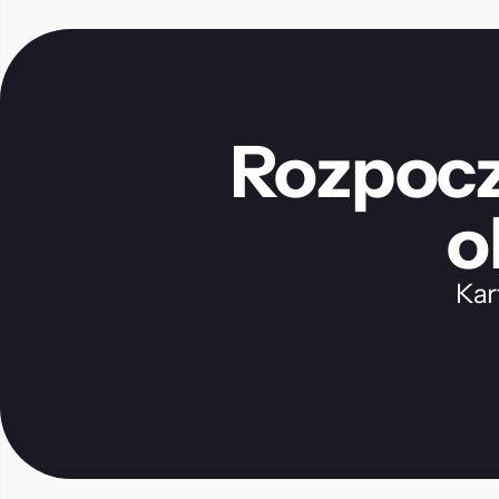
Rozpoczn
o
Kar