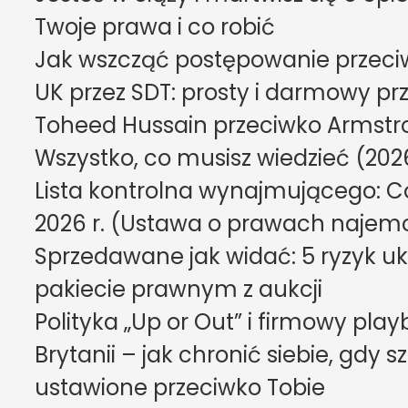
Twoje prawa i co robić
Jak wszcząć postępowanie przeciwk
UK przez SDT: prosty i darmowy p
Toheed Hussain przeciwko Armstro
Wszystko, co musisz wiedzieć (202
Lista kontrolna wynajmującego: Co 
2026 r. (Ustawa o prawach naje
Sprzedawane jak widać: 5 ryzyk u
pakiecie prawnym z aukcji
Polityka „Up or Out” i firmowy playb
Brytanii – jak chronić siebie, gdy s
ustawione przeciwko Tobie