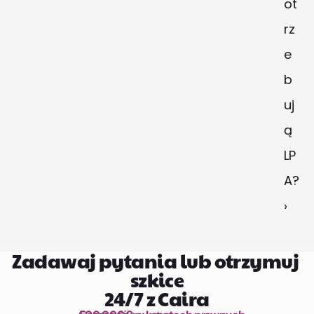
ot
rz
e
b
uj
ą 
LP
A? 
›
Zadawaj pytania lub otrzymuj 
szkice
24/7 z Caira