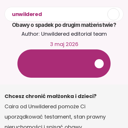
unwildered
Obawy o spadek po drugim małżeństwie?
Author: Unwildered editorial team
3 maj 2026
R
o
z
m
a
w
i
a
j
z
C
a
i
r
a
2
4
/
7
.
P
r
z
e
ś
l
i
j
d
o
k
u
m
e
n
t
y
,
a
b
y
o
t
r
z
y
m
y
w
a
ć
b
a
r
d
z
i
e
j
t
r
a
f
n
e
o
d
p
o
w
i
e
d
z
i
.
B
e
z
p
ł
a
t
n
y
o
k
r
e
s
p
r
ó
b
n
y
—
b
e
z
k
a
r
t
y
k
r
e
d
y
t
o
w
e
j
Chcesz chronić małżonka i dzieci?
Caira od Unwildered pomoże Ci 
uporządkować testament, stan prawny 
nieruchomości i spisać obawy.