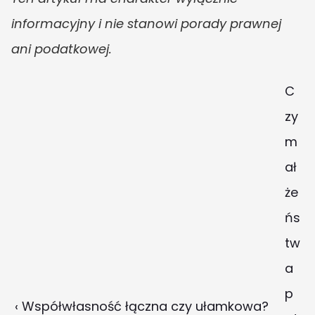
informacyjny i nie stanowi porady prawnej 
ani podatkowej.
C
zy 
m
ał
że
ńs
tw
a 
p
‹ Współwłasność łączna czy ułamkowa?