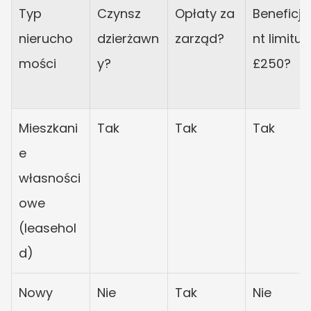
Typ 
Czynsz 
Opłaty za 
Beneficje
nierucho
dzierżawn
zarząd?
nt limitu 
mości
y?
£250?
Mieszkani
Tak
Tak
Tak
e 
własności
owe 
(leasehol
d)
Nowy 
Nie
Tak
Nie