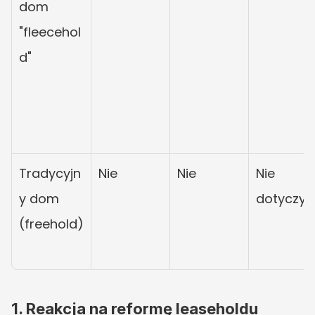
dom 
"fleecehol
d"
Tradycyjn
Nie
Nie
Nie 
y dom 
dotyczy
(freehold)
1. Reakcja na reformę leaseholdu