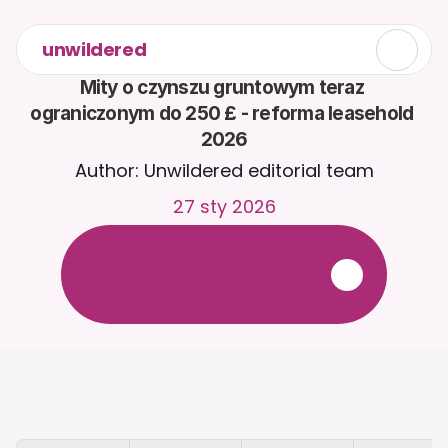
unwildered
Mity o czynszu gruntowym teraz 
ograniczonym do 250 £ - reforma leasehold 
2026
Author: Unwildered editorial team
27 sty 2026
R
o
z
m
a
w
i
a
j
z
C
a
i
r
a
2
4
/
7
.
P
r
z
e
ś
l
i
j
d
o
k
u
m
e
n
t
y
,
a
b
y
o
t
r
z
y
m
y
w
a
ć
b
a
r
d
z
i
e
j
t
r
a
f
n
e
o
d
p
o
w
i
e
d
z
i
.
B
e
z
p
ł
a
t
n
y
o
k
r
e
s
p
r
ó
b
n
y
—
b
e
z
k
a
r
t
y
k
r
e
d
y
t
o
w
e
j