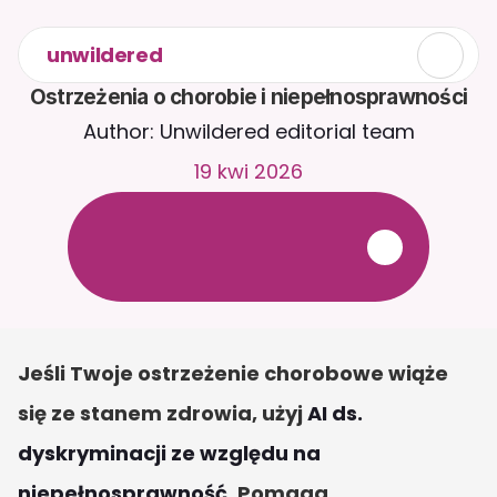
unwildered
Ostrzeżenia o chorobie i niepełnosprawności
Author: Unwildered editorial team
19 kwi 2026
R
o
z
m
a
w
i
a
j
z
C
a
i
r
a
2
4
/
7
.
P
r
z
e
ś
l
i
j
d
o
k
u
m
e
n
t
y
,
a
b
y
o
t
r
z
y
m
y
w
a
ć
b
a
r
d
z
i
e
j
t
r
a
f
n
e
o
d
p
o
w
i
e
d
z
i
.
B
e
z
p
ł
a
t
n
y
o
k
r
e
s
p
r
ó
b
n
y
—
b
e
z
k
a
r
t
y
k
r
e
d
y
t
o
w
e
j
Jeśli Twoje ostrzeżenie chorobowe wiąże 
się ze stanem zdrowia, użyj 
AI ds. 
dyskryminacji ze względu na 
niepełnosprawność
. Pomaga 