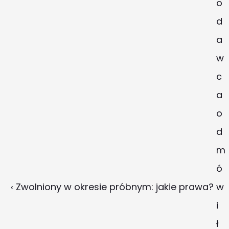
o
d
a
w
c
a 
o
d
m
ó
‹ Zwolniony w okresie próbnym: jakie prawa?
w
i
ł 