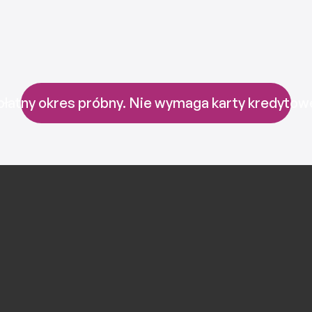
umowach z dostawcami. Przydatne dla 
prywatnych klinik, spółek partnerskich i 
indywidualnych praktyków.
łatny okres próbny. Nie wymaga karty kredytowe
Dysleksja, ADHD lub 
trudności w nauce