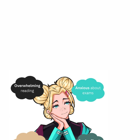
Słyszymy was..
Czujesz się wyczerpany pod względem 
prawnym.