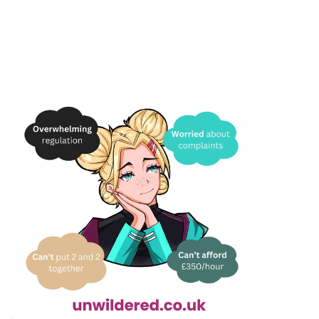
Słyszymy was..
Przytłaczają Cię przepisy i język 
prawniczy?