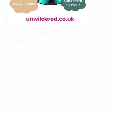
Jak ChatGPT, ale dla 
pracowników ochrony 
zdrowia.
Czy wyobrażasz sobie natychmiastową 
jasność w kwestiach prawnych, które 
wpływają na Twoją pracę w ochronie 
zdrowia? Caira została zaprojektowana 
tak, aby pomóc Ci poruszać się po 
sprawach pracowniczych, regulacyjnych i 
związanych z pacjentami 
szybko i z 