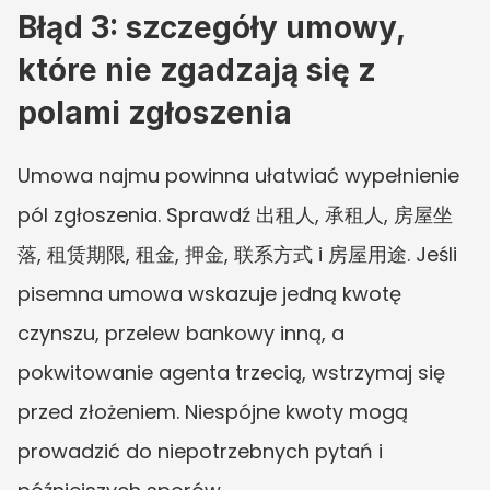
Błąd 3: szczegóły umowy, 
które nie zgadzają się z 
polami zgłoszenia
Umowa najmu powinna ułatwiać wypełnienie 
pól zgłoszenia. Sprawdź 出租人, 承租人, 房屋坐
落, 租赁期限, 租金, 押金, 联系方式 i 房屋用途. Jeśli 
pisemna umowa wskazuje jedną kwotę 
czynszu, przelew bankowy inną, a 
pokwitowanie agenta trzecią, wstrzymaj się 
przed złożeniem. Niespójne kwoty mogą 
prowadzić do niepotrzebnych pytań i 