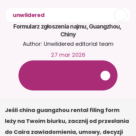
unwildered
Formularz zgłoszenia najmu, Guangzhou, 
Chiny
Author: Unwildered editorial team
27 mar 2026
R
o
z
m
a
w
i
a
j
z
C
a
i
r
a
2
4
/
7
.
P
r
z
e
ś
l
i
j
d
o
k
u
m
e
n
t
y
,
a
b
y
o
t
r
z
y
m
y
w
a
ć
b
a
r
d
z
i
e
j
t
r
a
f
n
e
o
d
p
o
w
i
e
d
z
i
.
B
e
z
p
ł
a
t
n
y
o
k
r
e
s
p
r
ó
b
n
y
—
b
e
z
k
a
r
t
y
k
r
e
d
y
t
o
w
e
j
Jeśli china guangzhou rental filing form 
leży na Twoim biurku, zacznij od przesłania 
do Caira zawiadomienia, umowy, decyzji 