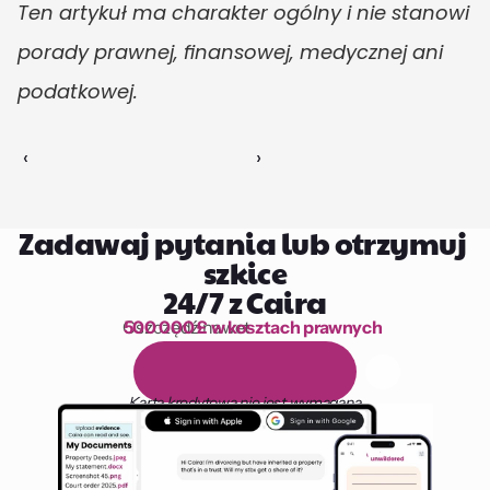
Ten artykuł ma charakter ogólny i nie stanowi 
porady prawnej, finansowej, medycznej ani 
podatkowej.
‹ 
 ›
Zadawaj pytania lub otrzymuj 
szkice
24/7 z Caira
Oszczędź nawet 
500 000 £ w kosztach prawnych
1 000 godzin czytania
D
a
r
m
o
w
y
1
4
-
d
n
i
o
w
y
o
k
r
e
s
p
r
ó
b
n
y
Karta kredytowa nie jest wymagana