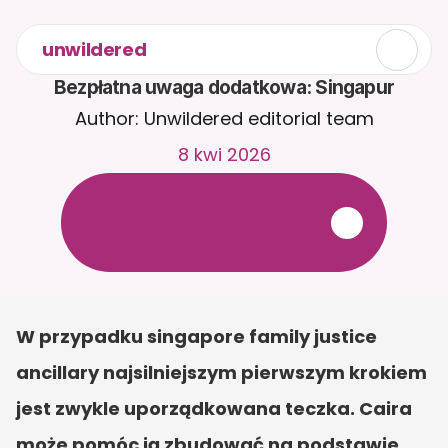
unwildered
Bezpłatna uwaga dodatkowa: Singapur
Author: Unwildered editorial team
8 kwi 2026
R
o
z
m
a
w
i
a
j
z
C
a
i
r
a
2
4
/
7
.
P
r
z
e
ś
l
i
j
d
o
k
u
m
e
n
t
y
,
a
b
y
o
t
r
z
y
m
y
w
a
ć
b
a
r
d
z
i
e
j
t
r
a
f
n
e
o
d
p
o
w
i
e
d
z
i
.
B
e
z
p
ł
a
t
n
y
o
k
r
e
s
p
r
ó
b
n
y
—
b
e
z
k
a
r
t
y
k
r
e
d
y
t
o
w
e
j
W przypadku singapore family justice 
ancillary najsilniejszym pierwszym krokiem 
jest zwykle uporządkowana teczka. Caira 
może pomóc ją zbudować na podstawie 