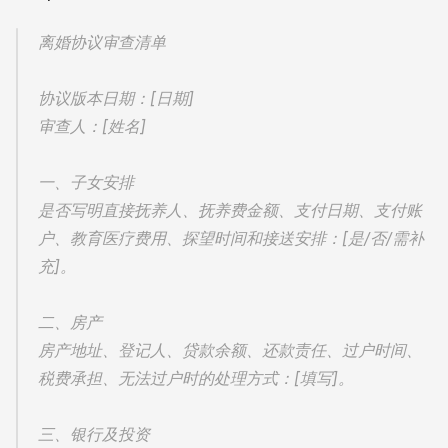
离婚协议审查清单
协议版本日期：[日期]
审查人：[姓名]
一、子女安排
是否写明直接抚养人、抚养费金额、支付日期、支付账
户、教育医疗费用、探望时间和接送安排：[是/否/需补
充]。
二、房产
房产地址、登记人、贷款余额、还款责任、过户时间、
税费承担、无法过户时的处理方式：[填写]。
三、银行及投资