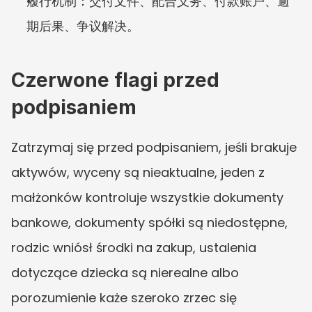
履行机制：交付文件、配合义务、付款账户、逾
期后果、争议解决。
Czerwone flagi przed 
podpisaniem
Zatrzymaj się przed podpisaniem, jeśli brakuje 
aktywów, wyceny są nieaktualne, jeden z 
małżonków kontroluje wszystkie dokumenty 
bankowe, dokumenty spółki są niedostępne, 
rodzic wniósł środki na zakup, ustalenia 
dotyczące dziecka są nierealne albo 
porozumienie każe szeroko zrzec się 