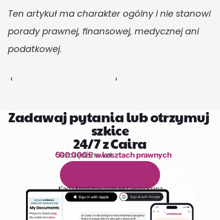
Ten artykuł ma charakter ogólny i nie stanowi 
porady prawnej, finansowej, medycznej ani 
podatkowej.
‹ 
 ›
Zadawaj pytania lub otrzymuj 
szkice
24/7 z Caira
Oszczędź nawet 
500 000 £ w kosztach prawnych
1 000 godzin czytania
D
a
r
m
o
w
y
1
4
-
d
n
i
o
w
y
o
k
r
e
s
p
r
ó
b
n
y
Karta kredytowa nie jest wymagana