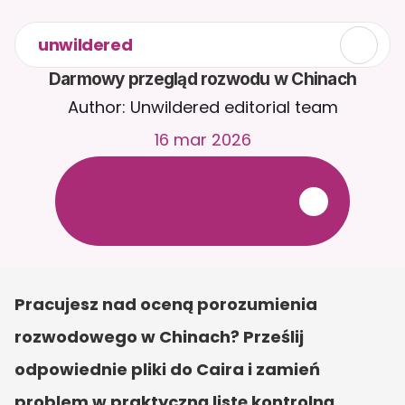
unwildered
Darmowy przegląd rozwodu w Chinach
Author: Unwildered editorial team
16 mar 2026
R
o
z
m
a
w
i
a
j
z
C
a
i
r
a
2
4
/
7
.
P
r
z
e
ś
l
i
j
d
o
k
u
m
e
n
t
y
,
a
b
y
o
t
r
z
y
m
y
w
a
ć
b
a
r
d
z
i
e
j
t
r
a
f
n
e
o
d
p
o
w
i
e
d
z
i
.
B
e
z
p
ł
a
t
n
y
o
k
r
e
s
p
r
ó
b
n
y
—
b
e
z
k
a
r
t
y
k
r
e
d
y
t
o
w
e
j
Pracujesz nad oceną porozumienia 
rozwodowego w Chinach? Prześlij 
odpowiednie pliki do Caira i zamień 
problem w praktyczną listę kontrolną 