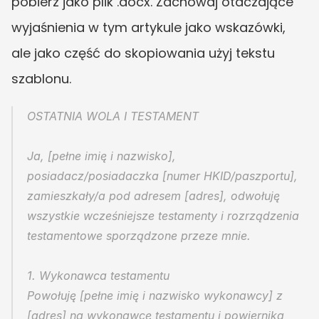
pobierz jako plik .docx. Zachowaj otaczające 
wyjaśnienia w tym artykule jako wskazówki, 
ale jako część do skopiowania użyj tekstu 
szablonu.
OSTATNIA WOLA I TESTAMENT
Ja, [pełne imię i nazwisko], 
posiadacz/posiadaczka [numer HKID/paszportu], 
zamieszkały/a pod adresem [adres], odwołuję 
wszystkie wcześniejsze testamenty i rozrządzenia 
testamentowe sporządzone przeze mnie.
1. Wykonawca testamentu
Powołuję [pełne imię i nazwisko wykonawcy] z 
[adres] na wykonawcę testamentu i powiernika 