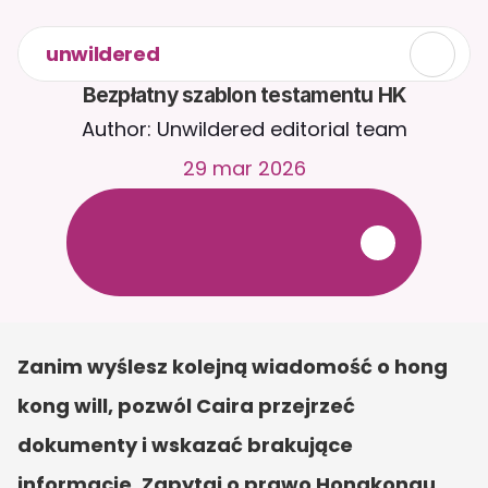
unwildered
Bezpłatny szablon testamentu HK
Author: Unwildered editorial team
29 mar 2026
R
o
z
m
a
w
i
a
j
z
C
a
i
r
a
2
4
/
7
.
P
r
z
e
ś
l
i
j
d
o
k
u
m
e
n
t
y
,
a
b
y
o
t
r
z
y
m
y
w
a
ć
b
a
r
d
z
i
e
j
t
r
a
f
n
e
o
d
p
o
w
i
e
d
z
i
.
B
e
z
p
ł
a
t
n
y
o
k
r
e
s
p
r
ó
b
n
y
—
b
e
z
k
a
r
t
y
k
r
e
d
y
t
o
w
e
j
Zanim wyślesz kolejną wiadomość o hong 
kong will, pozwól Caira przejrzeć 
dokumenty i wskazać brakujące 
informacje. Zapytaj o prawo Hongkongu, 