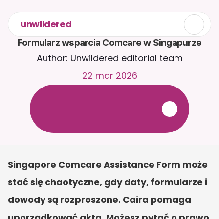
unwildered
Formularz wsparcia Comcare w Singapurze
Author: Unwildered editorial team
22 mar 2026
R
o
z
m
a
w
i
a
j
z
C
a
i
r
a
2
4
/
7
.
P
r
z
e
ś
l
i
j
d
o
k
u
m
e
n
t
y
,
a
b
y
o
t
r
z
y
m
y
w
a
ć
b
a
r
d
z
i
e
j
t
r
a
f
n
e
o
d
p
o
w
i
e
d
z
i
.
B
e
z
p
ł
a
t
n
y
o
k
r
e
s
p
r
ó
b
n
y
—
b
e
z
k
a
r
t
y
k
r
e
d
y
t
o
w
e
j
Singapore Comcare Assistance Form może 
stać się chaotyczne, gdy daty, formularze i 
dowody są rozproszone. Caira pomaga 
uporządkować akta. Możesz pytać o prawo 