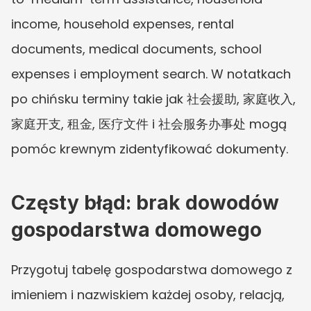
income, household expenses, rental 
documents, medical documents, school 
expenses i employment search. W notatkach 
po chińsku terminy takie jak 社会援助, 家庭收入, 
家庭开支, 租金, 医疗文件 i 社会服务办事处 mogą 
pomóc krewnym zidentyfikować dokumenty.
Częsty błąd: brak dowodów 
gospodarstwa domowego
Przygotuj tabelę gospodarstwa domowego z 
imieniem i nazwiskiem każdej osoby, relacją, 