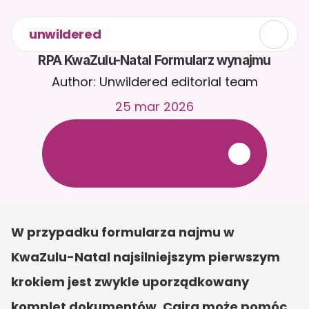
unwildered
RPA KwaZulu-Natal Formularz wynajmu
Author: Unwildered editorial team
25 mar 2026
R
o
z
m
a
w
i
a
j
z
C
a
i
r
a
2
4
/
7
.
P
r
z
e
ś
l
i
j
d
o
k
u
m
e
n
t
y
,
a
b
y
o
t
r
z
y
m
y
w
a
ć
b
a
r
d
z
i
e
j
t
r
a
f
n
e
o
d
p
o
w
i
e
d
z
i
.
B
e
z
p
ł
a
t
n
y
o
k
r
e
s
p
r
ó
b
n
y
—
b
e
z
k
a
r
t
y
k
r
e
d
y
t
o
w
e
j
W przypadku formularza najmu w 
KwaZulu-Natal najsilniejszym pierwszym 
krokiem jest zwykle uporządkowany 
komplet dokumentów. Caira może pomóc 