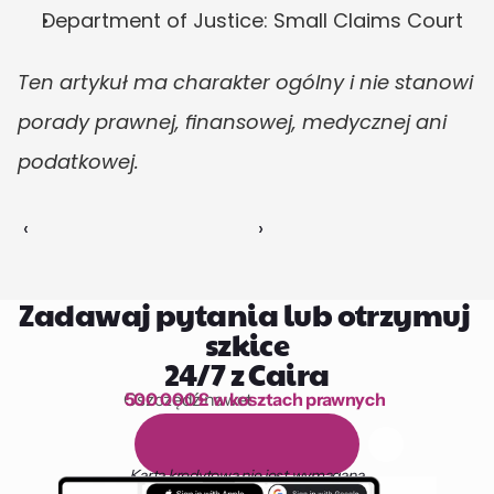
Department of Justice: Small Claims Court
Ten artykuł ma charakter ogólny i nie stanowi 
porady prawnej, finansowej, medycznej ani 
podatkowej.
‹ 
 ›
Zadawaj pytania lub otrzymuj 
szkice
24/7 z Caira
Oszczędź nawet 
500 000 £ w kosztach prawnych
1 000 godzin czytania
D
a
r
m
o
w
y
1
4
-
d
n
i
o
w
y
o
k
r
e
s
p
r
ó
b
n
y
Karta kredytowa nie jest wymagana