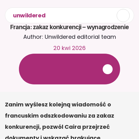
unwildered
Francja: zakaz konkurencji – wynagrodzenie
Author: Unwildered editorial team
20 kwi 2026
R
o
z
m
a
w
i
a
j
z
C
a
i
r
a
2
4
/
7
.
P
r
z
e
ś
l
i
j
d
o
k
u
m
e
n
t
y
,
a
b
y
o
t
r
z
y
m
y
w
a
ć
b
a
r
d
z
i
e
j
t
r
a
f
n
e
o
d
p
o
w
i
e
d
z
i
.
B
e
z
p
ł
a
t
n
y
o
k
r
e
s
p
r
ó
b
n
y
—
b
e
z
k
a
r
t
y
k
r
e
d
y
t
o
w
e
j
Zanim wyślesz kolejną wiadomość o 
francuskim odszkodowaniu za zakaz 
konkurencji, pozwól Caira przejrzeć 
dokumenty i wskazać brakujące 