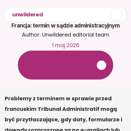
unwildered
Francja: termin w sądzie administracyjnym
Author: Unwildered editorial team
1 maj 2026
R
o
z
m
a
w
i
a
j
z
C
a
i
r
a
2
4
/
7
.
P
r
z
e
ś
l
i
j
d
o
k
u
m
e
n
t
y
,
a
b
y
o
t
r
z
y
m
y
w
a
ć
b
a
r
d
z
i
e
j
t
r
a
f
n
e
o
d
p
o
w
i
e
d
z
i
.
B
e
z
p
ł
a
t
n
y
o
k
r
e
s
p
r
ó
b
n
y
—
b
e
z
k
a
r
t
y
k
r
e
d
y
t
o
w
e
j
Problemy z terminem w sprawie przed 
francuskim Tribunal Administratif mogą 
być przytłaczające, gdy daty, formularze i 
dowody rozproszone są po e-mailach lub 