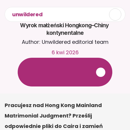
unwildered
Wyrok małżeński Hongkong–Chiny 
kontynentalne
Author: Unwildered editorial team
6 kwi 2026
R
o
z
m
a
w
i
a
j
z
C
a
i
r
a
2
4
/
7
.
P
r
z
e
ś
l
i
j
d
o
k
u
m
e
n
t
y
,
a
b
y
o
t
r
z
y
m
y
w
a
ć
b
a
r
d
z
i
e
j
t
r
a
f
n
e
o
d
p
o
w
i
e
d
z
i
.
B
e
z
p
ł
a
t
n
y
o
k
r
e
s
p
r
ó
b
n
y
—
b
e
z
k
a
r
t
y
k
r
e
d
y
t
o
w
e
j
Pracujesz nad Hong Kong Mainland 
Matrimonial Judgment? Prześlij 
odpowiednie pliki do Caira i zamień 