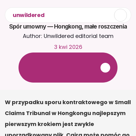
unwildered
Spór umowny — Hongkong, małe roszczenia
Author: Unwildered editorial team
3 kwi 2026
R
o
z
m
a
w
i
a
j
z
C
a
i
r
a
2
4
/
7
.
P
r
z
e
ś
l
i
j
d
o
k
u
m
e
n
t
y
,
a
b
y
o
t
r
z
y
m
y
w
a
ć
b
a
r
d
z
i
e
j
t
r
a
f
n
e
o
d
p
o
w
i
e
d
z
i
.
B
e
z
p
ł
a
t
n
y
o
k
r
e
s
p
r
ó
b
n
y
—
b
e
z
k
a
r
t
y
k
r
e
d
y
t
o
w
e
j
W przypadku sporu kontraktowego w Small 
Claims Tribunal w Hongkongu najlepszym 
pierwszym krokiem jest zwykle 
uporządkowany plik. Caira może pomóc go 