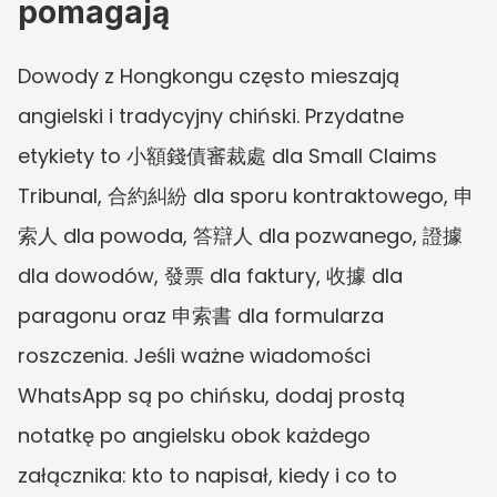
pomagają
Dowody z Hongkongu często mieszają 
angielski i tradycyjny chiński. Przydatne 
etykiety to 小額錢債審裁處 dla Small Claims 
Tribunal, 合約糾紛 dla sporu kontraktowego, 申
索人 dla powoda, 答辯人 dla pozwanego, 證據 
dla dowodów, 發票 dla faktury, 收據 dla 
paragonu oraz 申索書 dla formularza 
roszczenia. Jeśli ważne wiadomości 
WhatsApp są po chińsku, dodaj prostą 
notatkę po angielsku obok każdego 
załącznika: kto to napisał, kiedy i co to 