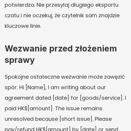
potwierdza. Nie przesyłaj długiego eksportu 
czatu i nie oczekuj, że czytelnik sam znajdzie 
kluczowe linie.
Wezwanie przed złożeniem 
sprawy
Spokojne ostateczne wezwanie może zawęzić 
spór: Hi [Name], I am writing about our 
agreement dated [date] for [goods/service]. I 
paid HK$[amount]. The issue remains 
unresolved because [short issue]. Please 
pay/refund HK$[amount] by [date] or send 