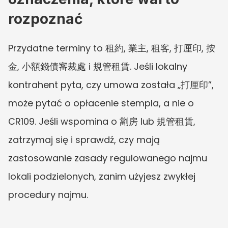
rozpoznać
Przydatne terminy to 租約, 業主, 租客, 打厘印, 按
金, 小額錢債審裁處 i 規管租賃. Jeśli lokalny 
kontrahent pyta, czy umowa została „打厘印”, 
może pytać o opłacenie stempla, a nie o 
CR109. Jeśli wspomina o 劏房 lub 規管租賃, 
zatrzymaj się i sprawdź, czy mają 
zastosowanie zasady regulowanego najmu 
lokali podzielonych, zanim użyjesz zwykłej 
procedury najmu.