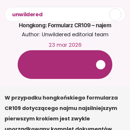
unwildered
Hongkong: Formularz CR109 – najem
Author: Unwildered editorial team
23 mar 2026
R
o
z
m
a
w
i
a
j
z
C
a
i
r
a
2
4
/
7
.
P
r
z
e
ś
l
i
j
d
o
k
u
m
e
n
t
y
,
a
b
y
o
t
r
z
y
m
y
w
a
ć
b
a
r
d
z
i
e
j
t
r
a
f
n
e
o
d
p
o
w
i
e
d
z
i
.
B
e
z
p
ł
a
t
n
y
o
k
r
e
s
p
r
ó
b
n
y
—
b
e
z
k
a
r
t
y
k
r
e
d
y
t
o
w
e
j
W przypadku hongkońskiego formularza 
CR109 dotyczącego najmu najsilniejszym 
pierwszym krokiem jest zwykle 
uporządkowany komplet dokumentów. 