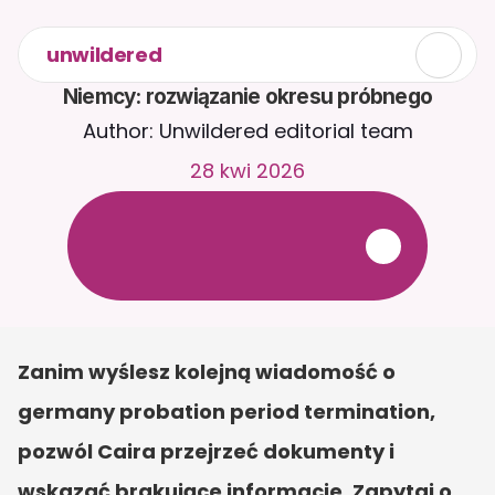
unwildered
Niemcy: rozwiązanie okresu próbnego
Author: Unwildered editorial team
28 kwi 2026
R
o
z
m
a
w
i
a
j
z
C
a
i
r
a
2
4
/
7
.
P
r
z
e
ś
l
i
j
d
o
k
u
m
e
n
t
y
,
a
b
y
o
t
r
z
y
m
y
w
a
ć
b
a
r
d
z
i
e
j
t
r
a
f
n
e
o
d
p
o
w
i
e
d
z
i
.
B
e
z
p
ł
a
t
n
y
o
k
r
e
s
p
r
ó
b
n
y
—
b
e
z
k
a
r
t
y
k
r
e
d
y
t
o
w
e
j
Zanim wyślesz kolejną wiadomość o 
germany probation period termination, 
pozwól Caira przejrzeć dokumenty i 
wskazać brakujące informacje. Zapytaj o 