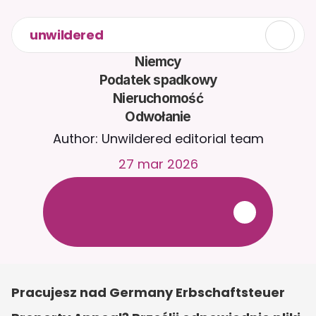
unwildered
Niemcy

Podatek spadkowy

Nieruchomość

Odwołanie
Author: Unwildered editorial team
27 mar 2026
R
o
z
m
a
w
i
a
j
z
C
a
i
r
a
2
4
/
7
.
P
r
z
e
ś
l
i
j
d
o
k
u
m
e
n
t
y
,
a
b
y
o
t
r
z
y
m
y
w
a
ć
b
a
r
d
z
i
e
j
t
r
a
f
n
e
o
d
p
o
w
i
e
d
z
i
.
B
e
z
p
ł
a
t
n
y
o
k
r
e
s
p
r
ó
b
n
y
—
b
e
z
k
a
r
t
y
k
r
e
d
y
t
o
w
e
j
Pracujesz nad Germany Erbschaftsteuer 