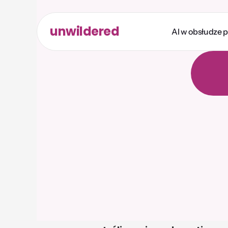
unwildered
AI w obsłudze 
R
o
z
m
b
a
r
d
z
i
k
r
e
d
y