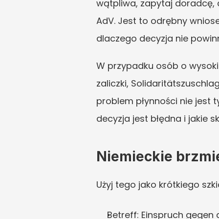
wątpliwa, zapytaj doradcę, 
AdV. Jest to odrębny wnios
dlaczego decyzja nie powin
W przypadku osób o wysokic
zaliczki, Solidaritätszuschl
problem płynności nie jest 
decyzja jest błędna i jakie 
Niemieckie brzmi
Użyj tego jako krótkiego sz
Betreff: Einspruch gege