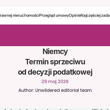
prawnej nieruchomości
Przegląd umowy
Opinie
Najczęściej zad
a
w
i
a
j
z
C
a
i
r
a
2
4
/
7
.
P
r
z
e
ś
l
i
j
d
o
k
u
m
e
n
t
y
,
a
b
y
o
t
r
z
y
m
y
w
a
ć
e
j
t
r
a
f
n
e
o
d
p
o
w
i
e
d
z
i
.
B
e
z
p
ł
a
t
n
y
o
k
r
e
s
p
r
ó
b
n
y
—
b
e
z
k
a
r
t
y
t
o
w
e
j
Niemcy

Termin sprzeciwu

od decyzji podatkowej
29 maj 2026
Author: Unwildered editorial team