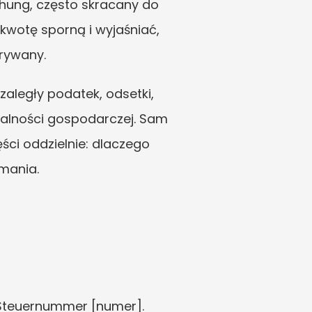
ehung, często skracany do 
wotę sporną i wyjaśniać, 
rywany.
legły podatek, odsetki, 
ałalności gospodarczej. Sam 
ci oddzielnie: dlaczego 
ymania.
 Steuernummer [numer].