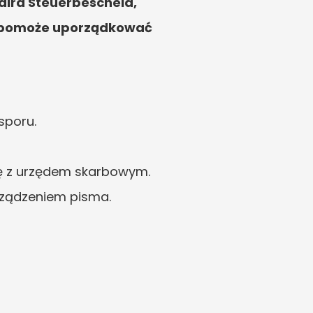
ira Steuerbescheid, 
a pomoże uporządkować 
sporu.
cję z urzędem skarbowym.
rządzeniem pisma.