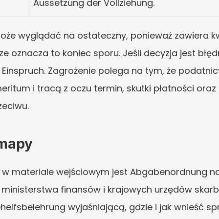
Aussetzung der Vollziehung.
że wyglądać na ostateczny, ponieważ zawiera kwot
e oznacza to koniec sporu. Jeśli decyzja jest błęd
Einspruch. Zagrożenie polega na tym, że podatnicy
eritum i tracą z oczu termin, skutki płatności ora
zeciwu.
 mapy
w materiale wejściowym jest Abgabenordnung na G
 ministerstwa finansów i krajowych urzędów skar
fsbelehrung wyjaśniającą, gdzie i jak wnieść sprze