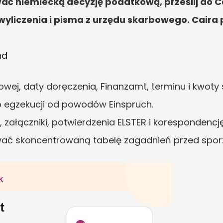
ać niemiecką decyzję podatkową, prześlij do Ca
 wyliczenia i pisma z urzędu skarbowego. Cair
nd
owej, daty doręczenia, Finanzamt, terminu i kwoty 
ub egzekucji od powodów Einspruch.
, załączniki, potwierdzenia ELSTER i koresponden
ować skoncentrowaną tabelę zagadnień przed spo