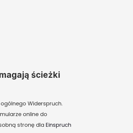
agają ścieżki 
 ogólnego Widerspruch. 
rmularze online do 
osobną stronę dla 
Einspruch 