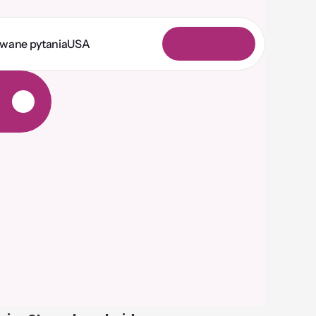
awane pytania
USA
L
o
g
o
w
a
n
i
e