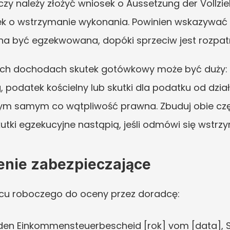
czy należy złożyć wniosek o Aussetzung der Vollzi
ek o wstrzymanie wykonania. Powinien wskazywać k
na być egzekwowana, dopóki sprzeciw jest rozpat
h dochodach skutek gotówkowy może być duży: za
ag, podatek kościelny lub skutki dla podatku od dzi
tym samym co wątpliwość prawna. Zbuduj obie częś
skutki egzekucyjne nastąpią, jeśli odmówi się wstrz
enie zabezpieczające
kicu roboczego do oceny przez doradcę:
n den Einkommensteuerbescheid [rok] vom [data],