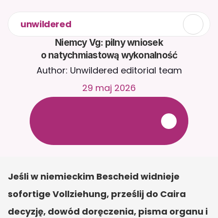
unwildered
Niemcy Vg: pilny wniosek

o natychmiastową wykonalność
Author: Unwildered editorial team
29 maj 2026
R
o
z
m
a
w
i
a
j
z
C
a
i
r
a
2
4
/
7
.
P
r
z
e
ś
l
i
j
d
o
k
u
m
e
n
t
y
,
a
b
y
o
t
r
z
y
m
y
w
a
ć
b
a
r
d
z
i
e
j
t
r
a
f
n
e
o
d
p
o
w
i
e
d
z
i
.
B
e
z
p
ł
a
t
n
y
o
k
r
e
s
p
r
ó
b
n
y
—
b
e
z
k
a
r
t
y
k
r
e
d
y
t
o
w
e
j
Jeśli w niemieckim Bescheid widnieje 
sofortige Vollziehung, prześlij do Caira 
decyzję, dowód doręczenia, pisma organu i 