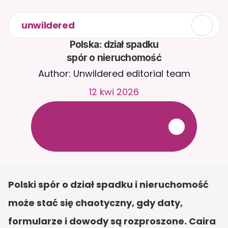
unwildered
Polska: dział spadku

spór o nieruchomość
Author: Unwildered editorial team
12 kwi 2026
R
o
z
m
a
w
i
a
j
z
C
a
i
r
a
2
4
/
7
.
P
r
z
e
ś
l
i
j
d
o
k
u
m
e
n
t
y
,
a
b
y
o
t
r
z
y
m
y
w
a
ć
b
a
r
d
z
i
e
j
t
r
a
f
n
e
o
d
p
o
w
i
e
d
z
i
.
B
e
z
p
ł
a
t
n
y
o
k
r
e
s
p
r
ó
b
n
y
—
b
e
z
k
a
r
t
y
k
r
e
d
y
t
o
w
e
j
Polski spór o dział spadku i nieruchomość 
może stać się chaotyczny, gdy daty, 
formularze i dowody są rozproszone. Caira 