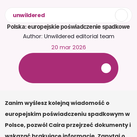
unwildered
Polska: europejskie poświadczenie spadkowe
Author: Unwildered editorial team
20 mar 2026
R
o
z
m
a
w
i
a
j
z
C
a
i
r
a
2
4
/
7
.
P
r
z
e
ś
l
i
j
d
o
k
u
m
e
n
t
y
,
a
b
y
o
t
r
z
y
m
y
w
a
ć
b
a
r
d
z
i
e
j
t
r
a
f
n
e
o
d
p
o
w
i
e
d
z
i
.
B
e
z
p
ł
a
t
n
y
o
k
r
e
s
p
r
ó
b
n
y
—
b
e
z
k
a
r
t
y
k
r
e
d
y
t
o
w
e
j
Zanim wyślesz kolejną wiadomość o 
europejskim poświadczeniu spadkowym w 
Polsce, pozwól Caira przejrzeć dokumenty i 
wskazać brakujące informacje. Zapytaj o 