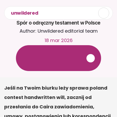
unwildered
Spór o odręczny testament w Polsce
Author: Unwildered editorial team
18 mar 2026
R
o
z
m
a
w
i
a
j
z
C
a
i
r
a
2
4
/
7
.
P
r
z
e
ś
l
i
j
d
o
k
u
m
e
n
t
y
,
a
b
y
o
t
r
z
y
m
y
w
a
ć
b
a
r
d
z
i
e
j
t
r
a
f
n
e
o
d
p
o
w
i
e
d
z
i
.
B
e
z
p
ł
a
t
n
y
o
k
r
e
s
p
r
ó
b
n
y
—
b
e
z
k
a
r
t
y
k
r
e
d
y
t
o
w
e
j
Jeśli na Twoim biurku leży sprawa poland 
contest handwritten will, zacznij od 
przesłania do Caira zawiadomienia, 
umowy, postanowienia lub korespondencji. 