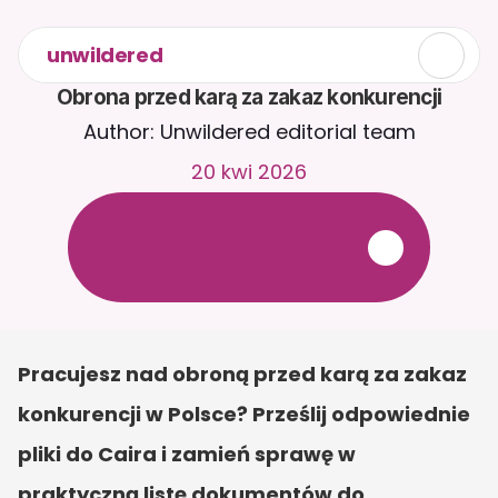
unwildered
Obrona przed karą za zakaz konkurencji
Author: Unwildered editorial team
20 kwi 2026
R
o
z
m
a
w
i
a
j
z
C
a
i
r
a
2
4
/
7
.
P
r
z
e
ś
l
i
j
d
o
k
u
m
e
n
t
y
,
a
b
y
o
t
r
z
y
m
y
w
a
ć
b
a
r
d
z
i
e
j
t
r
a
f
n
e
o
d
p
o
w
i
e
d
z
i
.
B
e
z
p
ł
a
t
n
y
o
k
r
e
s
p
r
ó
b
n
y
—
b
e
z
k
a
r
t
y
k
r
e
d
y
t
o
w
e
j
Pracujesz nad obroną przed karą za zakaz 
konkurencji w Polsce? Prześlij odpowiednie 
pliki do Caira i zamień sprawę w 
praktyczną listę dokumentów do 