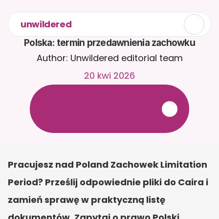
unwildered
Polska: termin przedawnienia zachowku
Author: Unwildered editorial team
20 kwi 2026
R
o
z
m
a
w
i
a
j
z
C
a
i
r
a
2
4
/
7
.
P
r
z
e
ś
l
i
j
d
o
k
u
m
e
n
t
y
,
a
b
y
o
t
r
z
y
m
y
w
a
ć
b
a
r
d
z
i
e
j
t
r
a
f
n
e
o
d
p
o
w
i
e
d
z
i
.
B
e
z
p
ł
a
t
n
y
o
k
r
e
s
p
r
ó
b
n
y
—
b
e
z
k
a
r
t
y
k
r
e
d
y
t
o
w
e
j
Pracujesz nad Poland Zachowek Limitation 
Period? Prześlij odpowiednie pliki do Caira i 
zamień sprawę w praktyczną listę 
dokumentów. Zapytaj o prawo Polski, 