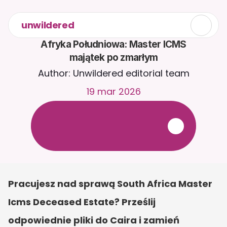
unwildered
Afryka Południowa: Master ICMS

majątek po zmarłym
Author: Unwildered editorial team
19 mar 2026
R
o
z
m
a
w
i
a
j
z
C
a
i
r
a
2
4
/
7
.
P
r
z
e
ś
l
i
j
d
o
k
u
m
e
n
t
y
,
a
b
y
o
t
r
z
y
m
y
w
a
ć
b
a
r
d
z
i
e
j
t
r
a
f
n
e
o
d
p
o
w
i
e
d
z
i
.
B
e
z
p
ł
a
t
n
y
o
k
r
e
s
p
r
ó
b
n
y
—
b
e
z
k
a
r
t
y
k
r
e
d
y
t
o
w
e
j
Pracujesz nad sprawą South Africa Master 
Icms Deceased Estate? Prześlij 
odpowiednie pliki do Caira i zamień 