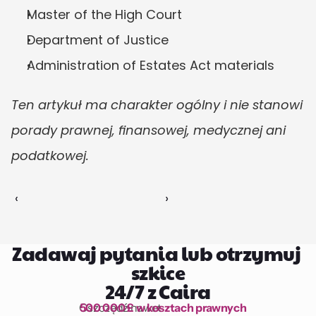
Master of the High Court
Department of Justice
Administration of Estates Act materials
Ten artykuł ma charakter ogólny i nie stanowi 
porady prawnej, finansowej, medycznej ani 
podatkowej.
‹ 
 ›
Zadawaj pytania lub otrzymuj 
szkice
24/7 z Caira
Oszczędź nawet 
500 000 £ w kosztach prawnych