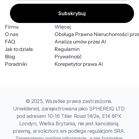
Firma
Więcej
O nas
Obsługa Prawna Nieruchomości prze
FAQ
Analiza umów przez AI
Jak to działa
Regulamin
Blog
Prywatność
Poradniki
Korepetytor prawa AI
© 2025. Wszelkie prawa zastrzeżone. 
Unwildered, zarejestrowana jako SPHEREIQ LTD 
pod adresem 10-16 Tiller Road 14/2e, E14 8PX 
Londyn, Wielka Brytania, nie jest kancelarią 
prawną, ai solicitors ani podlega regulacjom SRA. 
Zapewniamy ogólne informacje, a nie formalne 