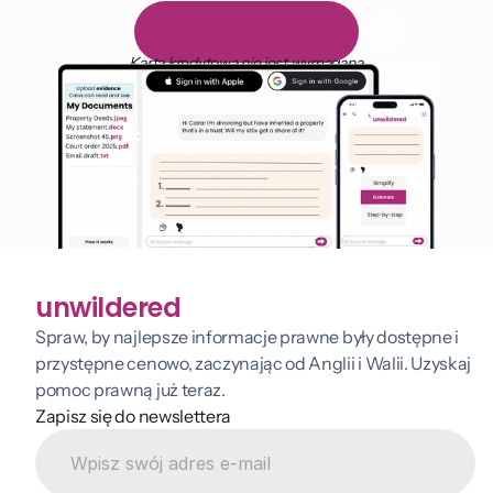
1 000 godzin czytania
D
a
r
m
o
w
y
1
4
-
d
n
i
o
w
y
o
k
r
e
s
p
r
ó
b
n
y
Karta kredytowa nie jest wymagana
unwildered
Spraw, by najlepsze informacje prawne były dostępne i 
przystępne cenowo, zaczynając od Anglii i Walii. Uzyskaj 
pomoc prawną już teraz.
Zapisz się do newslettera