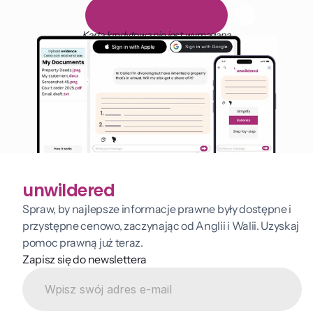
1 000 godzin czytania
D
a
r
m
o
w
y
1
4
-
d
n
i
o
w
y
o
k
r
e
s
p
r
ó
b
n
y
Karta kredytowa nie jest wymagana
unwildered
Spraw, by najlepsze informacje prawne były dostępne i 
przystępne cenowo, zaczynając od Anglii i Walii. Uzyskaj 
pomoc prawną już teraz.
Zapisz się do newslettera