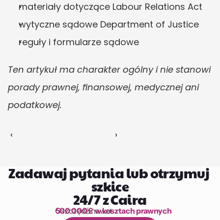
materiały dotyczące Labour Relations Act
wytyczne sądowe Department of Justice
reguły i formularze sądowe
Ten artykuł ma charakter ogólny i nie stanowi 
porady prawnej, finansowej, medycznej ani 
podatkowej.
‹ 
 ›
Zadawaj pytania lub otrzymuj 
szkice
24/7 z Caira
Oszczędź nawet 
500 000 £ w kosztach prawnych