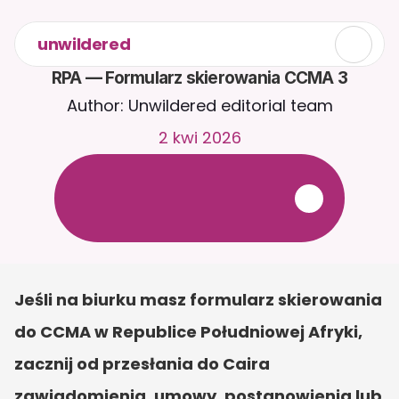
unwildered
RPA — Formularz skierowania CCMA 3
Author: Unwildered editorial team
2 kwi 2026
R
o
z
m
a
w
i
a
j
z
C
a
i
r
a
2
4
/
7
.
P
r
z
e
ś
l
i
j
d
o
k
u
m
e
n
t
y
,
a
b
y
o
t
r
z
y
m
y
w
a
ć
b
a
r
d
z
i
e
j
t
r
a
f
n
e
o
d
p
o
w
i
e
d
z
i
.
B
e
z
p
ł
a
t
n
y
o
k
r
e
s
p
r
ó
b
n
y
—
b
e
z
k
a
r
t
y
k
r
e
d
y
t
o
w
e
j
Jeśli na biurku masz formularz skierowania 
do CCMA w Republice Południowej Afryki, 
zacznij od przesłania do Caira 
zawiadomienia, umowy, postanowienia lub 