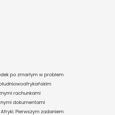
adek po zmarłym w problem 
ołudniowoafrykańskim 
znymi rachunkami 
znymi dokumentami 
Afryki. Pierwszym zadaniem 