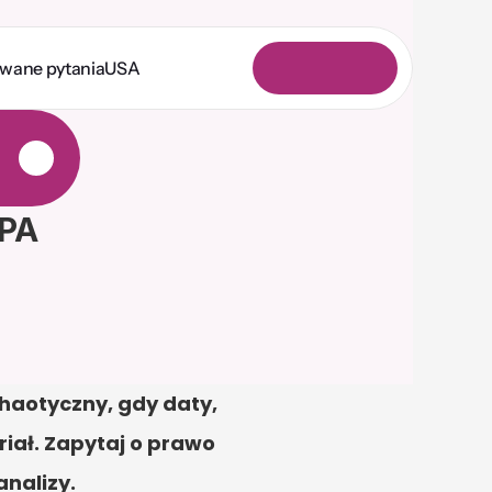
awane pytania
USA
L
o
g
o
w
a
n
i
e
RPA
aotyczny, gdy daty, 
ał. Zapytaj o prawo 
analizy.