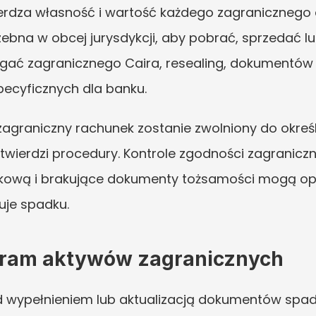
erdza własność i wartość każdego zagranicznego ak
zebna w obcej jurysdykcji, aby pobrać, sprzedać lu
ć zagranicznego Caira, resealing, dokumentów not
pecyficznych dla banku.
agraniczny rachunek zostanie zwolniony do określo
wierdzi procedury. Kontrole zgodności zagraniczne
kową i brakujące dokumenty tożsamości mogą opó
uje spadku.
ram aktywów zagranicznych
wypełnieniem lub aktualizacją dokumentów spadk