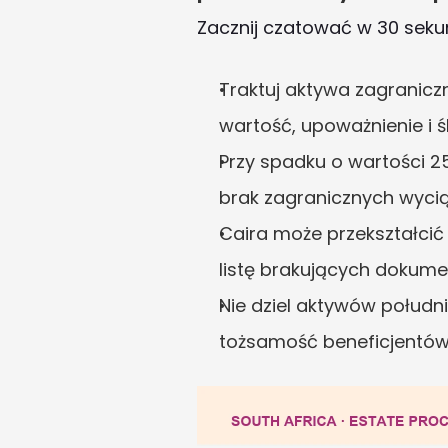
Zacznij czatować w 30 sek
Traktuj aktywa zagraniczn
wartość, upoważnienie i 
Przy spadku o wartości 25
brak zagranicznych wyci
Caira może przekształcić
listę brakujących dokum
Nie dziel aktywów połudn
tożsamość beneficjentów 