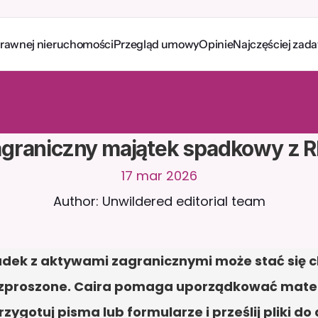
prawnej nieruchomości
Przegląd umowy
Opinie
Najczęściej zad
a
w
i
a
j
z
C
a
i
r
a
2
4
/
7
.
P
r
z
e
ś
l
i
j
d
o
k
u
m
e
n
t
y
,
a
b
y
o
t
r
z
y
m
y
w
a
ć
e
j
t
r
a
f
n
e
o
d
p
o
w
i
e
d
z
i
.
B
e
z
p
ł
a
t
n
y
o
k
r
e
s
p
r
ó
b
n
y
—
b
e
z
k
a
r
t
y
t
o
w
e
j
graniczny majątek spadkowy z 
17 mar 2026
Author: Unwildered editorial team
dek z aktywami zagranicznymi może stać się ch
ozproszone. Caira pomaga uporządkować materi
ygotuj pisma lub formularze i prześlij pliki do 