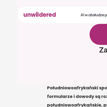
unwildered
AI w obsłudze 
R
o
z
m
b
a
r
d
z
i
k
r
e
d
y
Za
Południowoafrykański spa
formularze i dowody są r
południowoafrykańskie, prz