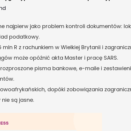
und
e najpierw jako problem kontroli dokumentów: loka
ślad podatkowy.
 mln R z rachunkiem w Wielkiej Brytanii i zagrani
ągów może opóźnić akta Master i pracę SARS.
 rozproszone pisma bankowe, e-maile i zestawieni
entów.
iowoafrykańskich, dopóki zobowiązania zagraniczn
nie są jasne.