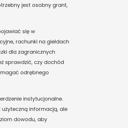
trzebny jest osobny grant, 
jawiać się w 
jne, rachunki na giełdach 
zki dla zagranicznych 
eż sprawdzić, czy dochód 
wymagać odrębnego 
dzenie instytucjonalne. 
 użyteczną informacją, ale 
oziom dowodu, aby 