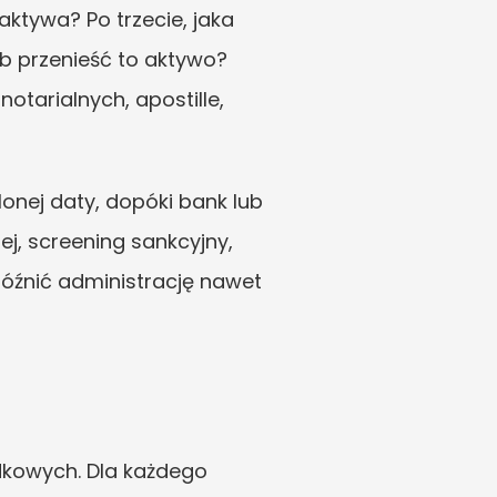
tywa? Po trzecie, jaka 
b przenieść to aktywo? 
arialnych, apostille, 
nej daty, dopóki bank lub 
j, screening sankcyjny, 
źnić administrację nawet 
owych. Dla każdego 