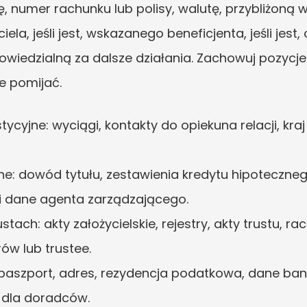
ję, numer rachunku lub polisy, walutę, przybliżoną w
ela, jeśli jest, wskazanego beneficjenta, jeśli jes
iedzialną za dalsze działania. Zachowuj pozycje 
e pomijać.
ycyjne: wyciągi, kontakty do opiekuna relacji, kraj
e: dowód tytułu, zestawienia kredytu hipotecznego
i dane agenta zarządzającego.
stach: akty założycielskie, rejestry, akty trustu, 
ów lub trustee.
 paszport, adres, rezydencja podatkowa, dane bank
 dla doradców.