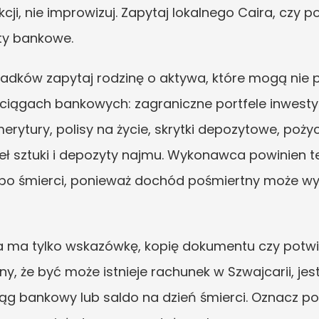
ji, nie improwizuj. Zapytaj lokalnego Caira, czy po
ity bankowe.
ków zapytaj rodzinę o aktywa, które mogą nie po
iągach bankowych: zagraniczne portfele inwestycy
rytury, polisy na życie, skrytki depozytowe, pożyc
eł sztuki i depozyty najmu. Wykonawca powinien t
 po śmierci, ponieważ dochód pośmiertny może 
 ma tylko wskazówkę, kopię dokumentu czy potwier
, że być może istnieje rachunek w Szwajcarii, jest
ąg bankowy lub saldo na dzień śmierci. Oznacz p