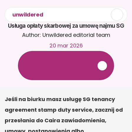
unwildered
Usługa opłaty skarbowej za umowę najmu SG
Author: Unwildered editorial team
20 mar 2026
R
o
z
m
a
w
i
a
j
z
C
a
i
r
a
2
4
/
7
.
P
r
z
e
ś
l
i
j
d
o
k
u
m
e
n
t
y
,
a
b
y
o
t
r
z
y
m
y
w
a
ć
b
a
r
d
z
i
e
j
t
r
a
f
n
e
o
d
p
o
w
i
e
d
z
i
.
B
e
z
p
ł
a
t
n
y
o
k
r
e
s
p
r
ó
b
n
y
—
b
e
z
k
a
r
t
y
k
r
e
d
y
t
o
w
e
j
Jeśli na biurku masz usługę SG tenancy 
agreement stamp duty service, zacznij od 
przesłania do Caira zawiadomienia, 
umowy, postanowienia albo 