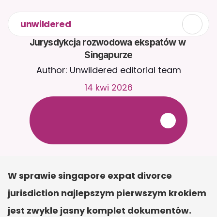
unwildered
Jurysdykcja rozwodowa ekspatów w 
Singapurze
Author: Unwildered editorial team
14 kwi 2026
R
o
z
m
a
w
i
a
j
z
C
a
i
r
a
2
4
/
7
.
P
r
z
e
ś
l
i
j
d
o
k
u
m
e
n
t
y
,
a
b
y
o
t
r
z
y
m
y
w
a
ć
b
a
r
d
z
i
e
j
t
r
a
f
n
e
o
d
p
o
w
i
e
d
z
i
.
B
e
z
p
ł
a
t
n
y
o
k
r
e
s
p
r
ó
b
n
y
—
b
e
z
k
a
r
t
y
k
r
e
d
y
t
o
w
e
j
W sprawie singapore expat divorce 
jurisdiction najlepszym pierwszym krokiem 
jest zwykle jasny komplet dokumentów. 