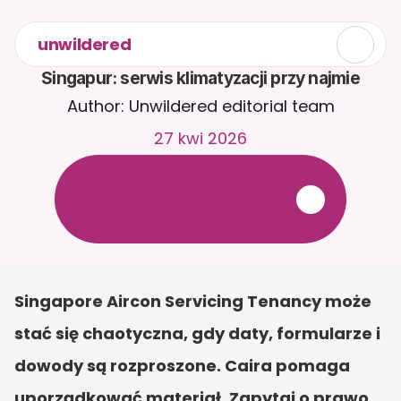
unwildered
Singapur: serwis klimatyzacji przy najmie
Author: Unwildered editorial team
27 kwi 2026
R
o
z
m
a
w
i
a
j
z
C
a
i
r
a
2
4
/
7
.
P
r
z
e
ś
l
i
j
d
o
k
u
m
e
n
t
y
,
a
b
y
o
t
r
z
y
m
y
w
a
ć
b
a
r
d
z
i
e
j
t
r
a
f
n
e
o
d
p
o
w
i
e
d
z
i
.
B
e
z
p
ł
a
t
n
y
o
k
r
e
s
p
r
ó
b
n
y
—
b
e
z
k
a
r
t
y
k
r
e
d
y
t
o
w
e
j
Singapore Aircon Servicing Tenancy może 
stać się chaotyczna, gdy daty, formularze i 
dowody są rozproszone. Caira pomaga 
uporządkować materiał. Zapytaj o prawo 