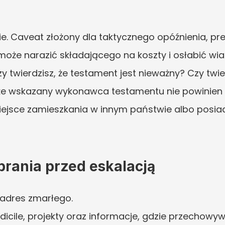
e. Caveat złożony dla taktycznego opóźnienia, pres
 może narazić składającego na koszty i osłabić wi
wierdzisz, że testament jest nieważny? Czy twierdz
 że wskazany wykonawca testamentu nie powinien 
 miejsce zamieszkania w innym państwie albo posi
rania przed eskalacją
 adres zmarłego.
icile, projekty oraz informacje, gdzie przechowyw