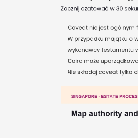
Zacznij czatować w 30 sek
Caveat nie jest ogólnym 
W przypadku majątku o war
wykonawcy testamentu w
Caira może uporządkować
Nie składaj caveat tylko 