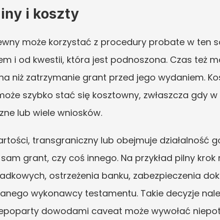
iny i koszty
ewny może korzystać z procedury probate w ten s
em i od kwestii, która jest podnoszona. Czas też m
na niż zatrzymanie grant przed jego wydaniem. Ko
może szybko stać się kosztowny, zwłaszcza gdy 
ne lub wiele wniosków.
wartości, transgraniczny lub obejmuje działalność 
sam grant, czy coś innego. Na przykład pilny krok
adkowych, ostrzeżenia banku, zabezpieczenia do
nego wykonawcy testamentu. Takie decyzje należ
niepoparty dowodami caveat może wywołać niepotr