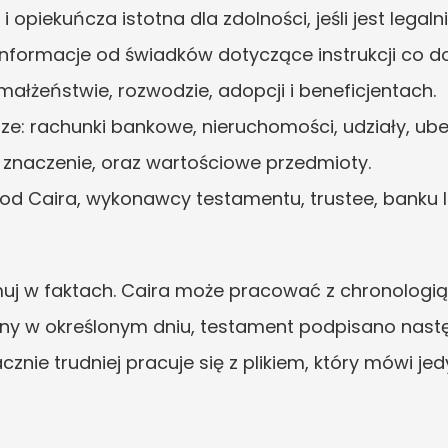
piekuńcza istotna dla zdolności, jeśli jest legaln
informacje od świadków dotyczące instrukcji co d
ałżeństwie, rozwodzie, adopcji i beneficjentach.
e: rachunki bankowe, nieruchomości, udziały, ubez
ą znaczenie, oraz wartościowe przedmioty.
d Caira, wykonawcy testamentu, trustee, banku lu
 w faktach. Caira może pracować z chronologią, 
any w określonym dniu, testament podpisano następ
znie trudniej pracuje się z plikiem, który mówi jed