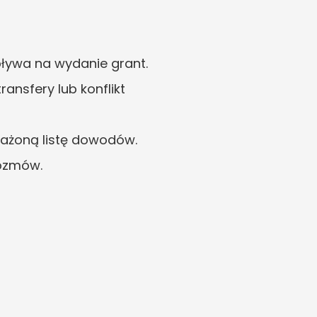
pływa na wydanie grant.
nsfery lub konflikt 
ażoną listę dowodów.
rozmów.