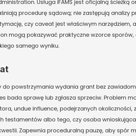
dministration. Usługa iFAMS jest oficjalną ścieżką o
yjaśniają procedurę sądową; nie zastępują analizy
itymację, czy caveat jest właściwym narzędziem, al
tion mogą pokazywać praktyczne wzorce sporów, al
takiego samego wyniku.
at
ży do powstrzymania wydania grant bez zawiadomi
es bada sprawę lub zgłasza sprzeciw. Problem mo
tora, undue influence, podejrzanych okoliczności,
h testamentów albo tego, czy osoba wnioskująca
kwestii. Zapewnia proceduralną pauzę, aby spór m