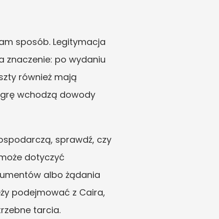
am sposób. Legitymacja 
a znaczenie: po wydaniu 
szty również mają 
w grę wchodzą dowody 
gospodarczą, sprawdź, czy 
 może dotyczyć 
kumentów albo żądania 
y podejmować z Caira, 
zebne tarcia.