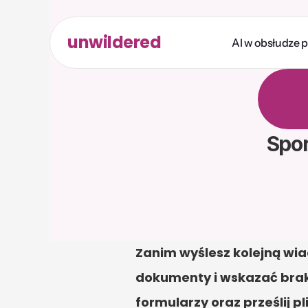
unwildered
AI w obsłudze 
R
o
z
m
b
a
r
d
z
i
k
r
e
d
y
Spo
Zanim wyślesz kolejną wia
dokumenty i wskazać brak
formularzy oraz prześlij pli