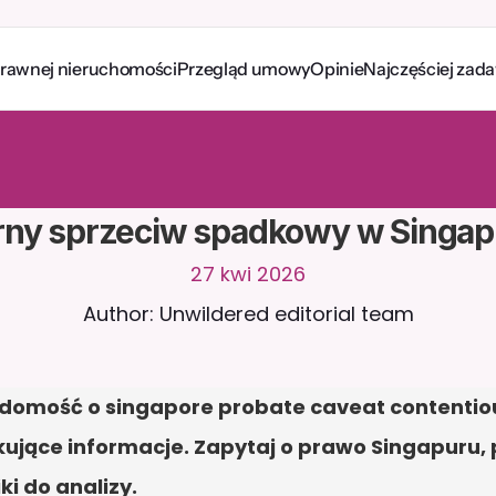
prawnej nieruchomości
Przegląd umowy
Opinie
Najczęściej zad
a
w
i
a
j
z
C
a
i
r
a
2
4
/
7
.
P
r
z
e
ś
l
i
j
d
o
k
u
m
e
n
t
y
,
a
b
y
o
t
r
z
y
m
y
w
a
ć
e
j
t
r
a
f
n
e
o
d
p
o
w
i
e
d
z
i
.
B
e
z
p
ł
a
t
n
y
o
k
r
e
s
p
r
ó
b
n
y
—
b
e
z
k
a
r
t
y
t
o
w
e
j
rny sprzeciw spadkowy w Singap
27 kwi 2026
Author: Unwildered editorial team
domość o singapore probate caveat contentious
ujące informacje. Zapytaj o prawo Singapuru, 
ki do analizy.