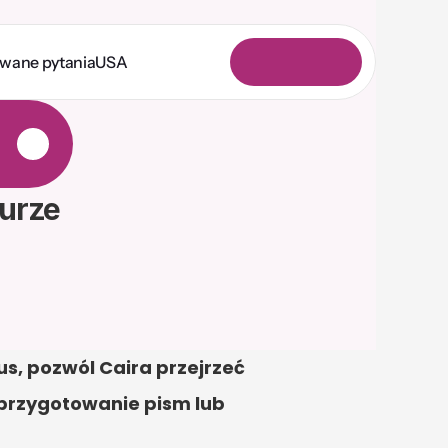
awane pytania
USA
L
o
g
o
w
a
n
i
e
urze
, pozwól Caira przejrzeć 
przygotowanie pism lub 