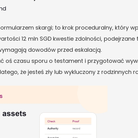
und
formularzem skargi; to krok proceduralny, który w
tości 12 mln SGD kwestie zdolności, podejrzane tra
ymagają dowodów przed eskalacją.
 oś czasu sporu o testament i przygotować wyw
dlatego, że jesteś zły lub wykluczony z rodzinnych 