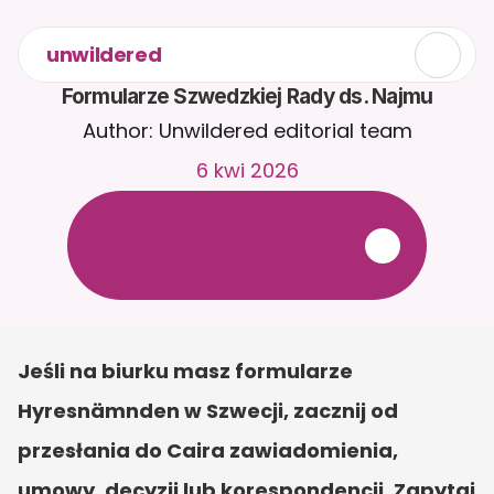
unwildered
Formularze Szwedzkiej Rady ds. Najmu
Author: Unwildered editorial team
6 kwi 2026
R
o
z
m
a
w
i
a
j
z
C
a
i
r
a
2
4
/
7
.
P
r
z
e
ś
l
i
j
d
o
k
u
m
e
n
t
y
,
a
b
y
o
t
r
z
y
m
y
w
a
ć
b
a
r
d
z
i
e
j
t
r
a
f
n
e
o
d
p
o
w
i
e
d
z
i
.
B
e
z
p
ł
a
t
n
y
o
k
r
e
s
p
r
ó
b
n
y
—
b
e
z
k
a
r
t
y
k
r
e
d
y
t
o
w
e
j
Jeśli na biurku masz formularze 
Hyresnämnden w Szwecji, zacznij od 
przesłania do Caira zawiadomienia, 
umowy, decyzji lub korespondencji. Zapytaj 