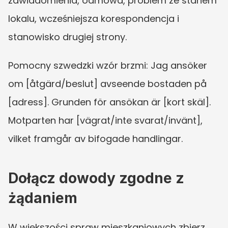
zawiadomienia, odmowa, problem ze stanem 
lokalu, wcześniejsza korespondencja i 
stanowisko drugiej strony.
Pomocny szwedzki wzór brzmi: Jag ansöker 
om [åtgärd/beslut] avseende bostaden på 
[adress]. Grunden för ansökan är [kort skäl]. 
Motparten har [vägrat/inte svarat/invänt], 
vilket framgår av bifogade handlingar.
Dołącz dowody zgodne z 
żądaniem
W większości spraw mieszkaniowych zbierz 