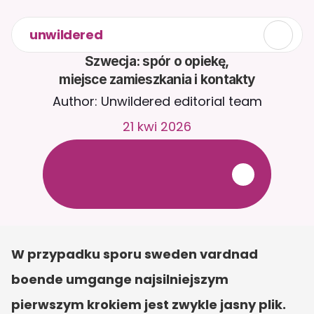
unwildered
Szwecja: spór o opiekę,

miejsce zamieszkania i kontakty
Author: Unwildered editorial team
21 kwi 2026
R
o
z
m
a
w
i
a
j
z
C
a
i
r
a
2
4
/
7
.
P
r
z
e
ś
l
i
j
d
o
k
u
m
e
n
t
y
,
a
b
y
o
t
r
z
y
m
y
w
a
ć
b
a
r
d
z
i
e
j
t
r
a
f
n
e
o
d
p
o
w
i
e
d
z
i
.
B
e
z
p
ł
a
t
n
y
o
k
r
e
s
p
r
ó
b
n
y
—
b
e
z
k
a
r
t
y
k
r
e
d
y
t
o
w
e
j
W przypadku sporu sweden vardnad 
boende umgange najsilniejszym 
pierwszym krokiem jest zwykle jasny plik. 