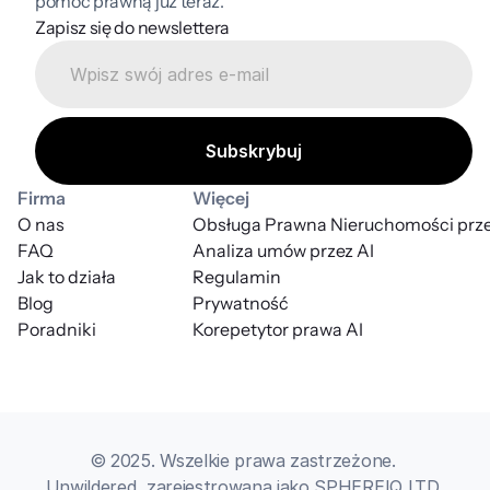
pomoc prawną już teraz.
Zapisz się do newslettera
Firma
Więcej
O nas
Obsługa Prawna Nieruchomości prze
FAQ
Analiza umów przez AI
Jak to działa
Regulamin
Blog
Prywatność
Poradniki
Korepetytor prawa AI
© 2025. Wszelkie prawa zastrzeżone. 
Unwildered, zarejestrowana jako SPHEREIQ LTD 