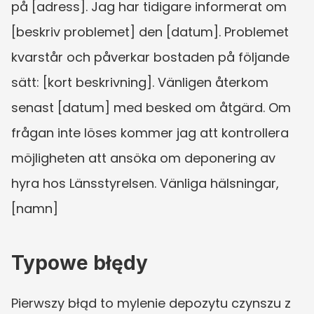
på [adress]. Jag har tidigare informerat om 
[beskriv problemet] den [datum]. Problemet 
kvarstår och påverkar bostaden på följande 
sätt: [kort beskrivning]. Vänligen återkom 
senast [datum] med besked om åtgärd. Om 
frågan inte löses kommer jag att kontrollera 
möjligheten att ansöka om deponering av 
hyra hos Länsstyrelsen. Vänliga hälsningar, 
[namn]
Typowe błędy
Pierwszy błąd to mylenie depozytu czynszu z 