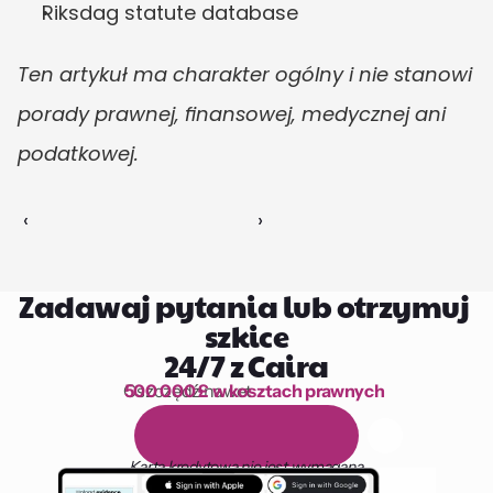
Riksdag statute database
Ten artykuł ma charakter ogólny i nie stanowi 
porady prawnej, finansowej, medycznej ani 
podatkowej.
‹ 
 ›
Zadawaj pytania lub otrzymuj 
szkice
24/7 z Caira
Oszczędź nawet 
500 000 £ w kosztach prawnych
1 000 godzin czytania
D
a
r
m
o
w
y
1
4
-
d
n
i
o
w
y
o
k
r
e
s
p
r
ó
b
n
y
Karta kredytowa nie jest wymagana