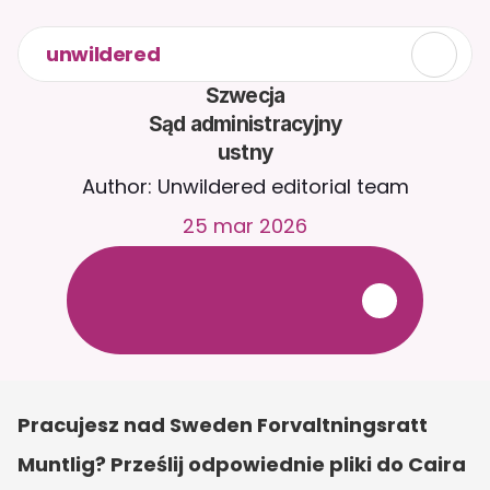
unwildered
Szwecja

Sąd administracyjny

ustny
Author: Unwildered editorial team
25 mar 2026
R
o
z
m
a
w
i
a
j
z
C
a
i
r
a
2
4
/
7
.
P
r
z
e
ś
l
i
j
d
o
k
u
m
e
n
t
y
,
a
b
y
o
t
r
z
y
m
y
w
a
ć
b
a
r
d
z
i
e
j
t
r
a
f
n
e
o
d
p
o
w
i
e
d
z
i
.
B
e
z
p
ł
a
t
n
y
o
k
r
e
s
p
r
ó
b
n
y
—
b
e
z
k
a
r
t
y
k
r
e
d
y
t
o
w
e
j
Pracujesz nad Sweden Forvaltningsratt 
Muntlig? Prześlij odpowiednie pliki do Caira 