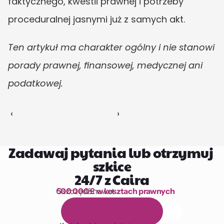
faktycznego, kwestii prawnej i potrzeby 
proceduralnej jasnymi już z samych akt.
Ten artykuł ma charakter ogólny i nie stanowi 
porady prawnej, finansowej, medycznej ani 
podatkowej.
‹ 
 ›
Zadawaj pytania lub otrzymuj 
szkice
24/7 z Caira
Oszczędź nawet 
500 000 £ w kosztach prawnych
1 000 godzin czytania
D
a
r
m
o
w
y
1
4
-
d
n
i
o
w
y
o
k
r
e
s
p
r
ó
b
n
y